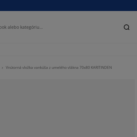
Hľad
Vnútorná vložka vankúša z umelého vlákna 70x80 KARITINDEN
73.12925170068
14.62585034013