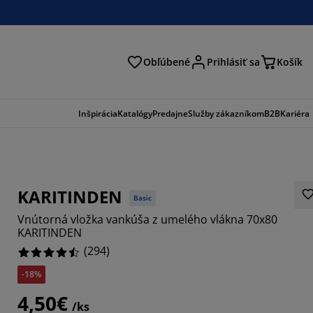
Obľúbené
Prihlásiť sa
Košík
ať
Inšpirácia
Katalógy
Predajne
Služby zákazníkom
B2B
Kariéra
KARITINDEN
Basic
Vnútorná vložka vankúša z umelého vlákna 70x80
KARITINDEN
(
294
)
-18%
027%
4,50€
6054%
/ks