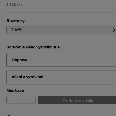
5,50€ /ks
993%
6873%
Rozmery
:
993%
70x80
Doručenie alebo vyzdvihnutie?
Doprava
Klikni a vyzdvihni
Množstvo
-
+
Pridať do košíka