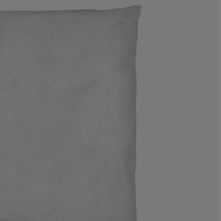
4.421768707482
3.401360544217
4.421768707482