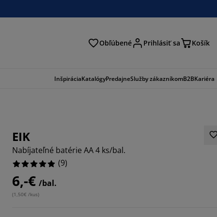
Obľúbené
Prihlásiť sa
Košík
ať
Inšpirácia
Katalógy
Predajne
Služby zákazníkom
B2B
Kariéra
EIK
Nabíjateľné batérie AA 4 ks/bal.
(
9
)
6,-€
/bal.
8889%
(
1,50€ /kus
)
1111%