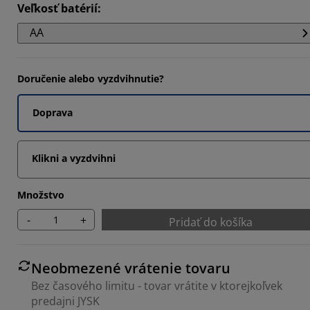
Veľkosť batérií
:
AA
Doručenie alebo vyzdvihnutie?
Doprava
Klikni a vyzdvihni
Množstvo
-
+
Pridať do košíka
Neobmezené vrátenie tovaru
Bez časového limitu - tovar vrátite v ktorejkoľvek
predajni JYSK