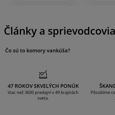
Články a sprievodcovi
Čo sú to komory vankúša?
47 ROKOV SKVELÝCH PONÚK
ŠKAN
Viac než 3600 predajní v 49 krajinách
Pôsobíme ce
sveta.