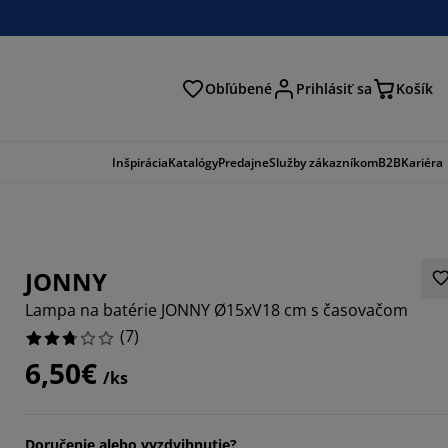
Obľúbené
Prihlásiť sa
Košík
ať
Inšpirácia
Katalógy
Predajne
Služby zákazníkom
B2B
Kariéra
JONNY
Lampa na batérie JONNY Ø15xV18 cm s časovačom
(
7
)
6,50€
/ks
2857%
14285%
Doručenie alebo vyzdvihnutie?