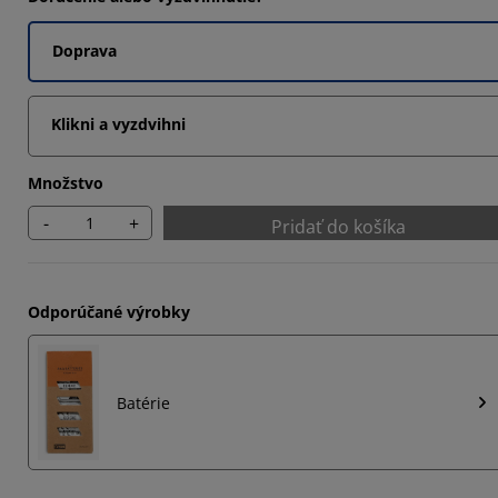
Doprava
14285%
42854%
Klikni a vyzdvihni
Množstvo
-
+
Pridať do košíka
Odporúčané výrobky
Batérie