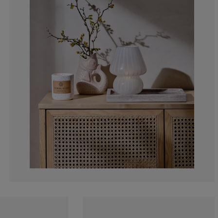
0%
14.2857142857
42.8571428571