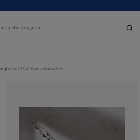
Hľad
rie JONNY Ø15xV18 cm s časovačom
28.5714285714
14.2857142857