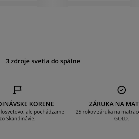
a
3 zdroje svetla do spálne
DINÁVSKE KORENE
ZÁRUKA NA MAT
losvetovo, ale pochádzame
25 rokov záruka na matrace
zo Škandinávie.
GOLD.