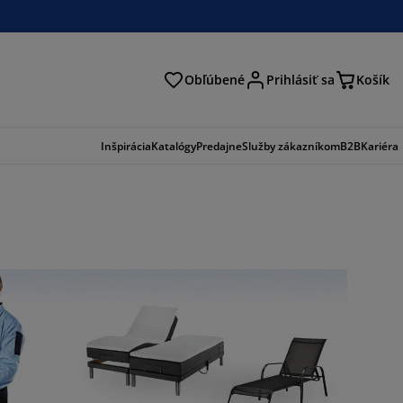
Obľúbené
Prihlásiť sa
Košík
ať
Inšpirácia
Katalógy
Predajne
Služby zákazníkom
B2B
Kariéra