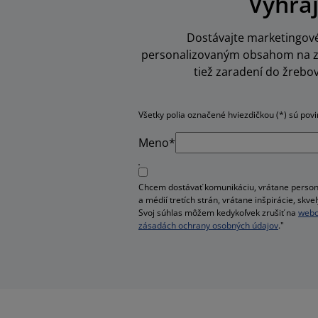
Vyhraj
Dostávajte marketingové 
personalizovaným obsahom na zák
tiež zaradení do žrebo
Všetky polia označené hviezdičkou (*) sú pov
Meno*
Chcem dostávať komunikáciu, vrátane person
a médií tretích strán, vrátane inšpirácie, sk
Svoj súhlas môžem kedykoľvek zrušiť na
webo
zásadách ochrany osobných údajov
."