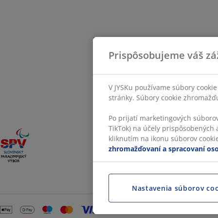
Prispôsobujeme váš zá
V JYSKu používame súbory cookie 
stránky. Súbory cookie zhromažďuj
Po prijatí marketingových súboro
TikTok) na účely prispôsobených a
kliknutím na ikonu súborov cookie.
zhromažďovaní a spracovaní os
Nastavenia súborov co