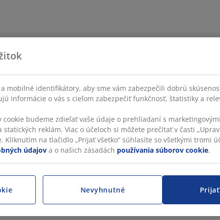
žitok
a mobilné identifikátory, aby sme vám zabezpečili dobrú skúsenos
ú informácie o vás s cieľom zabezpečiť funkčnosť, štatistiky a rel
v cookie budeme zdieľať vaše údaje o prehliadaní s marketingovými
 statických reklám. Viac o účeloch si môžete prečítať v časti „Uprav
 Kliknutím na tlačidlo „Prijať všetko“ súhlasíte so všetkými tromi úč
obných údajov
a o našich zásadách
používania súborov cookie
.
okie
Nevyhnutné
Prija