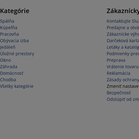
Kategórie
Zákaznícky
Spálňa
Kontaktujte Sl
Kúpeľňa
Predajne a otvá
Pracovňa
Zákaznícke výh
Obývacia izba
Darčeková kart
Jedáleň
Letáky a kataló
Úložné priestory
Podmienky pred
Okno
Preprava
Záhrada
Vrátenie tovaru
Domácnosť
Reklamácia
Chodba
Zásady ochrany
Všetky kategórie
Zmeniť nastave
Bezpečnosť
Odstúpiť od zm