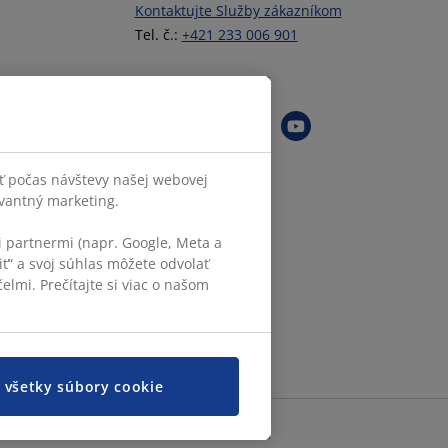
Kontaktujte Služby zákazníkom
Tel. č.:
+421 233 006 901
Sledovať JYSK
ť počas návštevy našej webovej
evantný marketing.
 partnermi (napr. Google, Meta a
iť“ a svoj súhlas môžete odvolať
elmi. Prečítajte si viac o našom
ť všetky súbory cookie