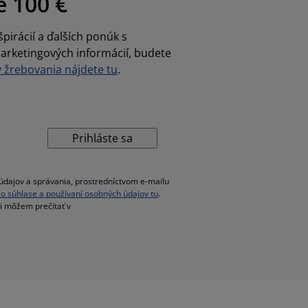
e 100 €
pirácií a ďalších ponúk s
arketingových informácií, budete
žrebovania nájdete tu
.
Prihláste sa
dajov a správania, prostredníctvom e-mailu
ac o súhlase a používaní osobných údajov tu
.
si môžem prečítať v