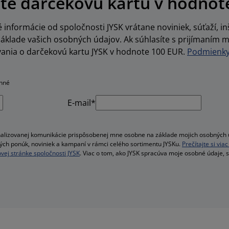
te darčekovú kartu v hodnot
informácie od spoločnosti JYSK vrátane noviniek, súťaží, inš
lade vašich osobných údajov. Ak súhlasíte s prijímaním m
vania o darčekovú kartu JYSK v hodnote 100 EUR.
Podmienky 
inné
E-mail*
alizovanej komunikácie prispôsobenej mne osobne na základe mojich osobných ú
velých ponúk, noviniek a kampaní v rámci celého sortimentu JYSKu.
Prečítajte si vi
vej stránke spoločnosti JYSK
. Viac o tom, ako JYSK spracúva moje osobné údaje, 