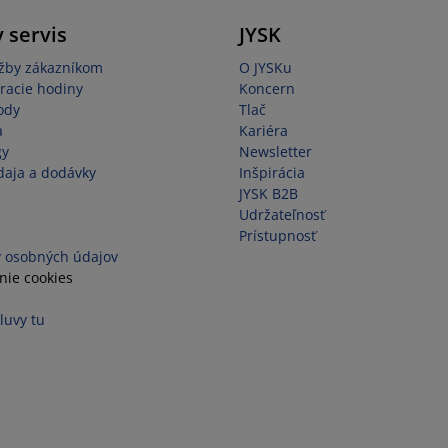
 servis
JYSK
užby zákazníkom
O JYSKu
racie hodiny
Koncern
ody
Tlač
a
Kariéra
gy
Newsletter
aja a dodávky
Inšpirácia
JYSK B2B
Udržateľnosť
Prístupnosť
 osobných údajov
nie cookies
luvy tu