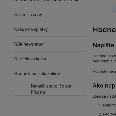
ržba nábytku
nkajšie osvetlenie
achty
steľové rámy
vetlenie
mping
Garancia ceny
tníkové skrine
ľandy s úložným priestorom
mácnosť
Hodnot
bytok do spálne
šty
tská izba
Nákup na splátky
tské matrace
anie
Napíšte
JYSK newsletter
tské postele
Hodnotenia n
Darčeková karta
hodnotenia 
Hodnotenie m
Hodnotenie zákazníkov
Ako nap
Nenašli ste to, čo ste
hľadali?
Stačí sa ria
Nájdite
Pod obr