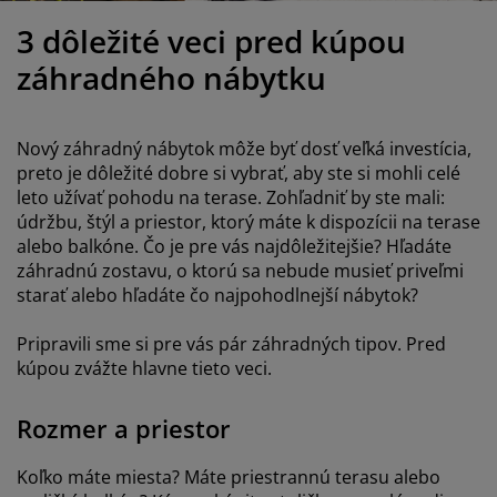
držba nábytku
onkajšie osvetlenie
lachty
osteľové rámy
svetlenie
3 dôležité veci pred kúpou
emping
atníkové skrine
áľandy s úložným priestorom
omácnosť
záhradného nábytku
ábytok do spálne
ošty
etská izba
Nový záhradný nábytok môže byť dosť veľká investícia,
etské matrace
ranie
preto je dôležité dobre si vybrať, aby ste si mohli celé
leto užívať pohodu na terase. Zohľadniť by ste mali:
údržbu, štýl a priestor, ktorý máte k dispozícii na terase
etské postele
alebo balkóne. Čo je pre vás najdôležitejšie? Hľadáte
záhradnú zostavu, o ktorú sa nebude musieť priveľmi
starať alebo hľadáte čo najpohodlnejší nábytok?
Pripravili sme si pre vás pár záhradných tipov. Pred
kúpou zvážte hlavne tieto veci.
Rozmer a priestor
Koľko máte miesta? Máte priestrannú terasu alebo