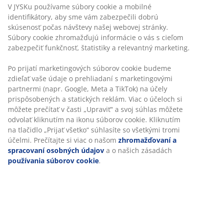
používať?
V JYSKu používame súbory cookie a mobilné
identifikátory, aby sme vám zabezpečili dobrú
skúsenosť počas návštevy našej webovej stránky.
Chceli by ste mať na terase alebo balkóne priestor na
Súbory cookie zhromažďujú informácie o vás s cieľom
jedenie alebo je pre vás hlavný oddych a miesto na
zabezpečiť funkčnosť, štatistiky a relevantný marketing.
čítanie kníh? Ak sa tešíte na večere na čerstvom
vzduchu, potrebujete bistro set alebo klasický
Po prijatí marketingových súborov cookie budeme
záhradný stôl so stoličkami pre 4 až 6 ľudí. Ak si radi
zdieľať vaše údaje o prehliadaní s marketingovými
užívate pohodlie, oceníte rovno záhradnú sedaciu
partnermi (napr. Google, Meta a TikTok) na účely
súpravu a k nej ležadlo, na ktorom si budete užívať
prispôsobených a statických reklám. Viac o účeloch si
slnko plnými dúškami.
môžete prečítať v časti „Upraviť“ a svoj súhlas môžete
odvolať kliknutím na ikonu súborov cookie. Kliknutím
na tlačidlo „Prijať všetko“ súhlasíte so všetkými tromi
účelmi. Prečítajte si viac o našom
zhromažďovaní a
spracovaní osobných údajov
a o našich zásadách
používania súborov cookie
.