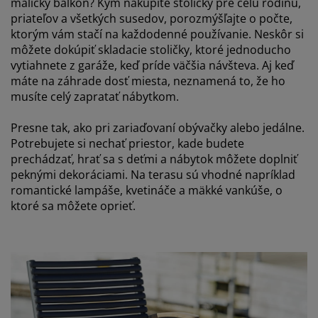
maličký balkón? Kým nakúpite stoličky pre celú rodinu,
priateľov a všetkých susedov, porozmýšľajte o počte,
ktorým vám stačí na každodenné používanie. Neskôr si
môžete dokúpiť skladacie stoličky, ktoré jednoducho
vytiahnete z garáže, keď príde väčšia návšteva. Aj keď
máte na záhrade dosť miesta, neznamená to, že ho
musíte celý zapratať nábytkom.
Presne tak, ako pri zariaďovaní obývačky alebo jedálne.
Potrebujete si nechať priestor, kade budete
prechádzať, hrať sa s deťmi a nábytok môžete doplniť
peknými dekoráciami. Na terasu sú vhodné napríklad
romantické lampáše, kvetináče a mäkké vankúše, o
ktoré sa môžete oprieť.