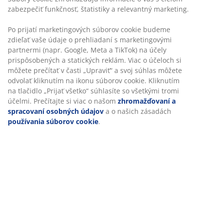
zabezpečiť funkčnosť, štatistiky a relevantný marketing.
Po prijatí marketingových súborov cookie budeme
zdieľať vaše údaje o prehliadaní s marketingovými
partnermi (napr. Google, Meta a TikTok) na účely
prispôsobených a statických reklám. Viac o účeloch si
môžete prečítať v časti „Upraviť“ a svoj súhlas môžete
odvolať kliknutím na ikonu súborov cookie. Kliknutím
na tlačidlo „Prijať všetko“ súhlasíte so všetkými tromi
Závesné kreslo alebo hojdacia sieť na záhradu?
účelmi. Prečítajte si viac o našom
zhromažďovaní a
Rozhodnite sa správne
spracovaní osobných údajov
a o našich zásadách
Či už hojdacie siete alebo závesné kreslá, tu načerpáte
používania súborov cookie
.
inšpiráciu a zistíte, prečo by hojdacia sieť mohla byť
práve tým, čo potrebujete.
Čítať ďalej