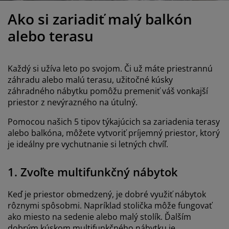
držba nábytku
onkajšie osvetlenie
lachty
osteľové rámy
svetlenie
Ako si zariadiť malý balkón
emping
atníkové skrine
áľandy s úložným priestorom
omácnosť
alebo terasu
ábytok do spálne
ošty
etská izba
Každý si užíva leto po svojom. Či už máte priestrannú
etské matrace
ranie
záhradu alebo malú terasu, užitočné kúsky
záhradného nábytku pomôžu premeniť váš vonkajší
priestor z nevýrazného na útulný.
etské postele
Pomocou našich 5 tipov týkajúcich sa zariadenia terasy
alebo balkóna, môžete vytvoriť príjemný priestor, ktorý
je ideálny pre vychutnanie si letných chvíľ.
1. Zvoľte multifunkčný nábytok
Keď je priestor obmedzený, je dobré využiť nábytok
rôznymi spôsobmi. Napríklad stolička môže fungovať
ako miesto na sedenie alebo malý stolík. Ďalším
dobrým kúskom multifunkčného nábytku je