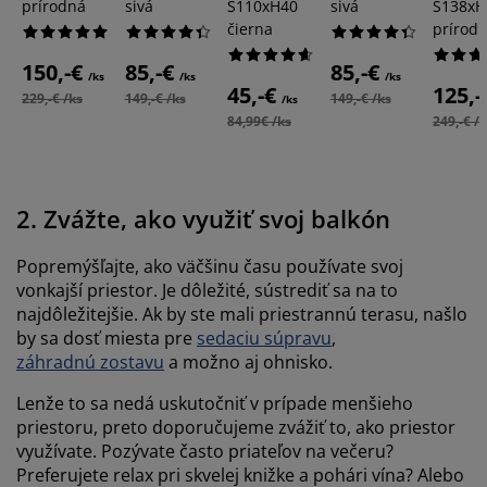
prírodná
sivá
Š110xH40
sivá
Š138xH
čierna
prírod
150,-€
85,-€
85,-€
/ks
/ks
/ks
45,-€
125,-
229,-€ /ks
149,-€ /ks
149,-€ /ks
/ks
84,99€ /ks
249,-€ /
2. Zvážte, ako využiť svoj balkón
Popremýšľajte, ako väčšinu času používate svoj
vonkajší priestor. Je dôležité, sústrediť sa na to
najdôležitejšie. Ak by ste mali priestrannú terasu, našlo
by sa dosť miesta pre
sedaciu súpravu
,
záhradnú zostavu
a možno aj ohnisko.
Lenže to sa nedá uskutočniť v prípade menšieho
priestoru, preto doporučujeme zvážiť to, ako priestor
využívate. Pozývate často priateľov na večeru?
Preferujete relax pri skvelej knižke a pohári vína? Alebo