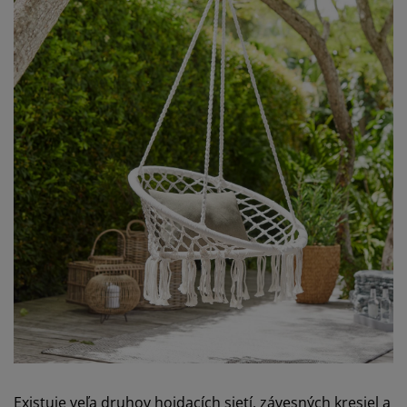
Existuje veľa druhov hojdacích sietí, závesných kresiel a