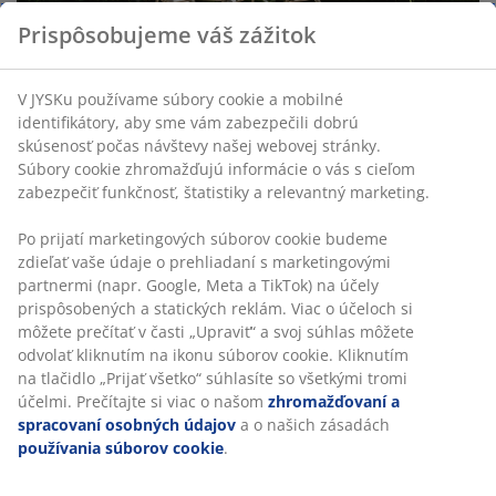
Prispôsobujeme váš zážitok
V JYSKu používame súbory cookie a mobilné
identifikátory, aby sme vám zabezpečili dobrú
skúsenosť počas návštevy našej webovej stránky.
Súbory cookie zhromažďujú informácie o vás s cieľom
zabezpečiť funkčnosť, štatistiky a relevantný marketing.
Po prijatí marketingových súborov cookie budeme
zdieľať vaše údaje o prehliadaní s marketingovými
partnermi (napr. Google, Meta a TikTok) na účely
prispôsobených a statických reklám. Viac o účeloch si
môžete prečítať v časti „Upraviť“ a svoj súhlas môžete
So závesným kreslom BORK sa môžete pohodlne
odvolať kliknutím na ikonu súborov cookie. Kliknutím
usadiť a relaxovať pri počúvaní vašej obľúbenej hudby,
na tlačidlo „Prijať všetko“ súhlasíte so všetkými tromi
podcastu či čítaní knihy. Kreslo BORK je dostupné v
účelmi. Prečítajte si viac o našom
zhromažďovaní a
troch farebných prevedeniach: vo svetlej prírodnej
spracovaní osobných údajov
a o našich zásadách
farbe, minimalistickej klasickej čiernej a v štýlovej sivej,
používania súborov cookie
.
ktorá bezchybne zapadne do ktorejkoľvek záhrady.