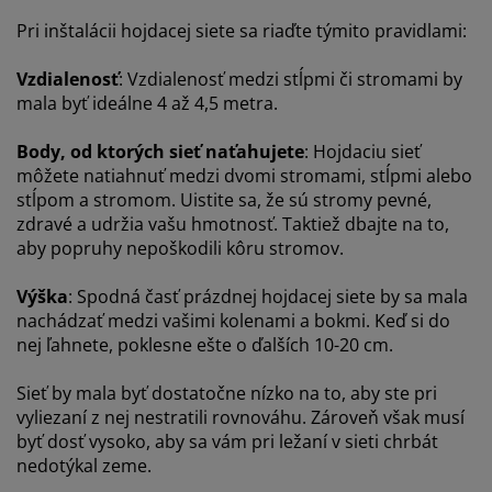
Pri inštalácii hojdacej siete sa riaďte týmito pravidlami:
Vzdialenosť
: Vzdialenosť medzi stĺpmi či stromami by
mala byť ideálne 4 až 4,5 metra.
Body, od ktorých sieť naťahujete
: Hojdaciu sieť
môžete natiahnuť medzi dvomi stromami, stĺpmi alebo
stĺpom a stromom. Uistite sa, že sú stromy pevné,
zdravé a udržia vašu hmotnosť. Taktiež dbajte na to,
aby popruhy nepoškodili kôru stromov.
Výška
: Spodná časť prázdnej hojdacej siete by sa mala
nachádzať medzi vašimi kolenami a bokmi. Keď si do
nej ľahnete, poklesne ešte o ďalších 10-20 cm.
Sieť by mala byť dostatočne nízko na to, aby ste pri
vyliezaní z nej nestratili rovnováhu. Zároveň však musí
byť dosť vysoko, aby sa vám pri ležaní v sieti chrbát
nedotýkal zeme.