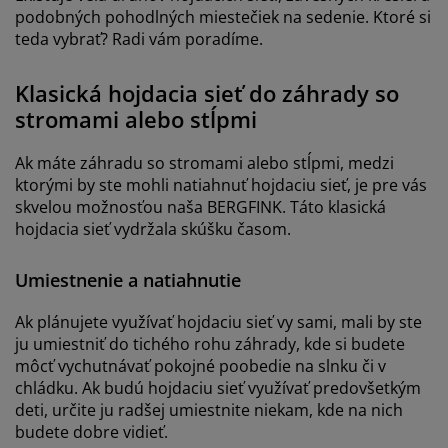
podobných pohodlných miestečiek na sedenie. Ktoré si
teda vybrať? Radi vám poradíme.
Klasická hojdacia sieť do záhrady so
stromami alebo stĺpmi
Ak máte záhradu so stromami alebo stĺpmi, medzi
ktorými by ste mohli natiahnuť hojdaciu sieť, je pre vás
skvelou možnosťou naša BERGFINK. Táto klasická
hojdacia sieť vydržala skúšku časom.
Umiestnenie a natiahnutie
Ak plánujete využívať hojdaciu sieť vy sami, mali by ste
ju umiestniť do tichého rohu záhrady, kde si budete
môcť vychutnávať pokojné poobedie na slnku či v
chládku. Ak budú hojdaciu sieť využívať predovšetkým
deti, určite ju radšej umiestnite niekam, kde na nich
budete dobre vidieť.