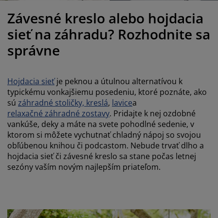
držba nábytku
onkajšie osvetlenie
lachty
osteľové rámy
svetlenie
Závesné kreslo alebo hojdacia
emping
atníkové skrine
áľandy s úložným priestorom
omácnosť
sieť na záhradu? Rozhodnite sa
správne
ábytok do spálne
ošty
etská izba
etské matrace
ranie
Hojdacia sieť
je peknou a útulnou alternatívou k
typickému vonkajšiemu posedeniu, ktoré poznáte, ako
etské postele
sú
záhradné stoličky, kreslá
,
lavice
a
relaxačné záhradné zostavy
. Pridajte k nej ozdobné
vankúše, deky a máte na svete pohodlné sedenie, v
ktorom si môžete vychutnať chladný nápoj so svojou
obľúbenou knihou či podcastom. Nebude trvať dlho a
hojdacia sieť či závesné kreslo sa stane počas letnej
sezóny vaším novým najlepším priateľom.