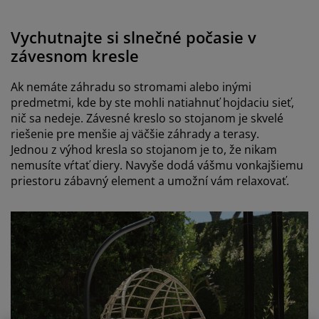
Vychutnajte si slnečné počasie v
závesnom kresle
Ak nemáte záhradu so stromami alebo inými
predmetmi, kde by ste mohli natiahnuť hojdaciu sieť,
nič sa nedeje. Závesné kreslo so stojanom je skvelé
riešenie pre menšie aj väčšie záhrady a terasy.
Jednou z výhod kresla so stojanom je to, že nikam
nemusíte vŕtať diery. Navyše dodá vášmu vonkajšiemu
priestoru zábavný element a umožní vám relaxovať.