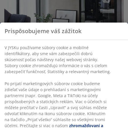
Prispôsobujeme váš zážitok
V JYSKu používame súbory cookie a mobilné
identifikátory, aby sme vám zabezpečili dobrú
skúsenosť počas návštevy našej webovej stránky.
Súbory cookie zhromažďujú informácie o vás s cieľom
zabezpečiť funkčnosť, štatistiky a relevantný marketing.
Po prijatí marketingových súborov cookie budeme
zdieľať vaše údaje o prehliadaní s marketingovými
partnermi (napr. Google, Meta a TikTok) na účely
prispôsobených a statických reklám. Viac o účeloch si
môžete prečítať v časti „Upraviť“ a svoj súhlas môžete
4. Vyberte si nábytok s ľahkým
odvolať kliknutím na ikonu súborov cookie. Kliknutím
dizajnom
na tlačidlo „Prijať všetko“ súhlasíte so všetkými tromi
účelmi. Prečítajte si viac o našom
zhromažďovaní a