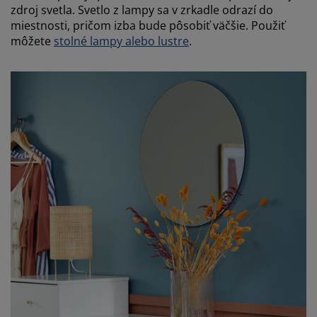
zdroj svetla. Svetlo z lampy sa v zrkadle odrazí do
miestnosti, pričom izba bude pôsobiť väčšie. Použiť
môžete
stolné lampy alebo lustre
.