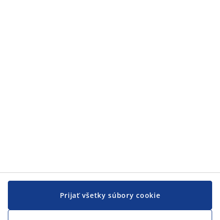
Kategórie
Kategórie
Zákaznícky servis
Zákaznícky servis
JYSK
JYSK
CENTRÁLA
Sledovať JYSK
Prijať všetky súbory cookie