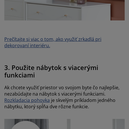
Prečítajte si viac o tom, ako využiť zrkadlá pri
dekorovaní interiéru.
3. Použite nábytok s viacerými
funkciami
Ak chcete využiť priestor vo svojom byte čo najlepšie,
nezabúdajte na nábytok s viacerými funkciami.
Rozkladacia pohovka
je skvelým príkladom jedného
nábytku, ktorý spĺňa dve rôzne funkcie.