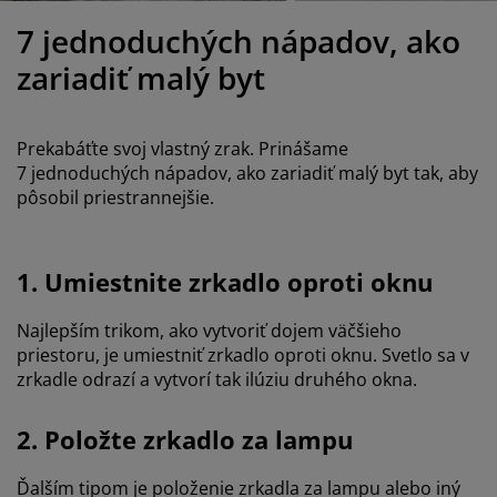
držba nábytku
onkajšie osvetlenie
lachty
osteľové rámy
svetlenie
7 jednoduchých nápadov, ako
emping
atníkové skrine
áľandy s úložným priestorom
omácnosť
zariadiť malý byt
ábytok do spálne
ošty
etská izba
Prekabáťte svoj vlastný zrak. Prinášame
etské matrace
ranie
7 jednoduchých nápadov, ako zariadiť malý byt tak, aby
pôsobil priestrannejšie.
etské postele
1. Umiestnite zrkadlo oproti oknu
Najlepším trikom, ako vytvoriť dojem väčšieho
priestoru, je umiestniť zrkadlo oproti oknu. Svetlo sa v
zrkadle odrazí a vytvorí tak ilúziu druhého okna.
2. Položte zrkadlo za lampu
Ďalším tipom je položenie zrkadla za lampu alebo iný