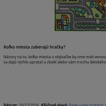
Koľko miesta zaberajú hračky?
Názory na to, koľko miesta v obývačke by sme mali venovať
sa dajú rýchlo upratať a zbaliť alebo vám trochu detskéh
Dátum
:
16/12/2016
Kľúčové slová
:
Rady a tipy
priestor 