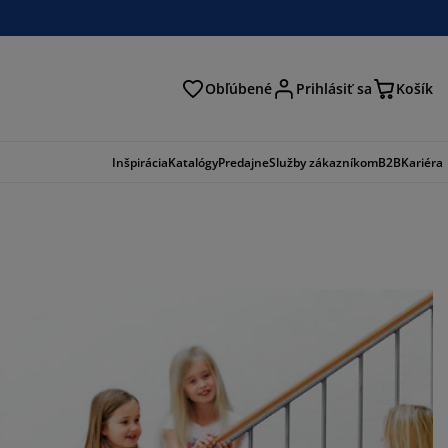
Obľúbené
Prihlásiť sa
Košík
ať
Inšpirácia
Katalógy
Predajne
Služby zákazníkom
B2B
Kariéra