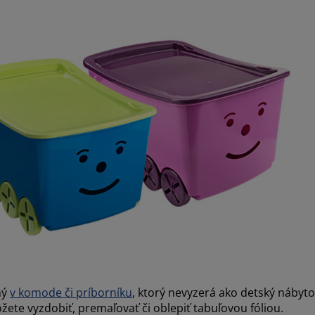
ný
v komode či príborníku
, ktorý nevyzerá ako detský nábytok
ete vyzdobiť, premaľovať či oblepiť tabuľovou fóliou.