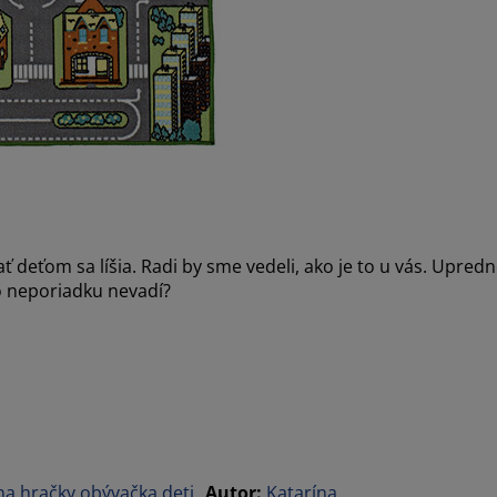
 deťom sa líšia. Radi by sme vedeli, ako je to u vás. Upredn
o neporiadku nevadí?
na hračky
obývačka
deti
Autor
:
Katarína