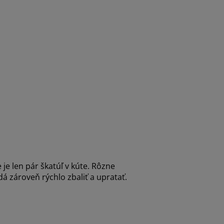
je len pár škatúľ v kúte. Rôzne
dá zároveň rýchlo zbaliť a upratať.