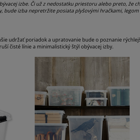
ývacej izbe. Či už z nedostatku priestoru alebo preto, že 
, bude izba nepretržite posiata plyšovými hračkami, legom 
šie udržať poriadok a upratovanie bude o poznanie rýchlejš
ší čisté línie a minimalistický štýl obývacej izby.