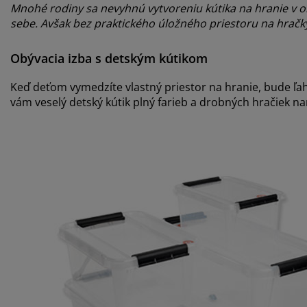
Mnohé rodiny sa nevyhnú vytvoreniu kútika na hranie v ob
sebe. Avšak bez praktického úložného priestoru na hračky
Obývacia izba s detským kútikom
Keď deťom vymedzíte vlastný priestor na hranie, bude ľah
vám veselý detský kútik plný farieb a drobných hračiek naru