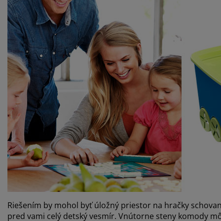
Riešením by mohol byť úložný priestor na hračky schova
pred vami celý detský vesmír. Vnútorne steny komody môž