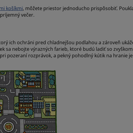
mi košíkmi
, môžete priestor jednoducho prispôsobiť. Poukla
 príjemný večer.
ktorý ich ochráni pred chladnejšou podlahou a zároveň ukáž
iek sa nebojte výrazných farieb, ktoré budú ladiť so zvyškom
 pri pozeraní rozprávok, a pekný pohodlný kútik na hranie je