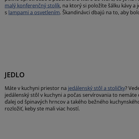
malý konferenčný stolík
, na ktorý si položíte šálku kávy 
s
lampami a osvetlením
. Škandinávci dbajú na to, aby bo
JEDLO
Máte v kuchyni priestor na
jedálenský stôl a stoličky
? Ved
jedálenský stôl v kuchyni a počas servírovania to nemáte 
ďalej od špinavých hrncov a takého bežného kuchynského n
rozložiť, keby ste mali viac hostí.