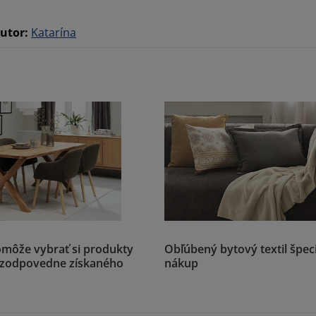
utor
:
Katarína
môže vybrať si produkty
Obľúbený bytový textil špeci
 zodpovedne získaného
nákup