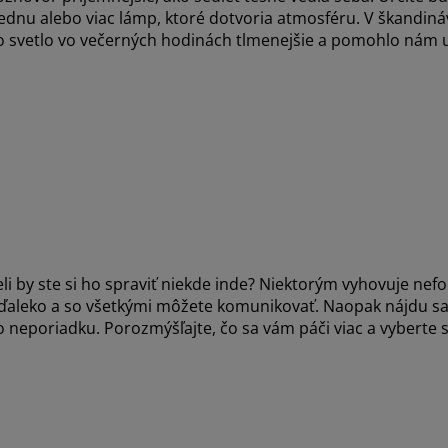
a jednu alebo viac lámp, ktoré dotvoria atmosféru. V škandi
lo svetlo vo večerných hodinách tlmenejšie a pomohlo nám u
eli by ste si ho spraviť niekde inde? Niektorým vyhovuje nef
ďaleko a so všetkými môžete komunikovať. Naopak nájdu sa aj
eporiadku. Porozmýšľajte, čo sa vám páči viac a vyberte si