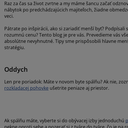
Raz za čas sa život zvrtne a my máme šancu začať odznova
nábytok po predchádzajúcich majiteľoch, žiadne obmedzen
veci.
Pátrate po inšpirácii, ako si zariadiť menší byť? Podpís
rozumnú cenu? Tento blog je pre vás. Prevedieme vás všetk
absolútne nevyhnutné. Tipy sme prispôsobili hlavne menš
stratégiu.
Oddych
Len pre poriadok: Máte v novom byte spálňu? Ak nie, zozná
rozkladacej pohovke
ušetrite peniaze aj priestor.
Ak spálňu máte, vyberte si do obývacej izby jednoduchú
p
pekne oproti sebe a pozerať si z tváre do tváre, čo je na 