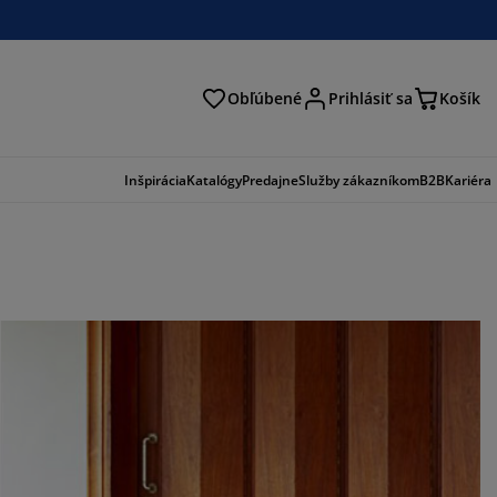
Obľúbené
Prihlásiť sa
Košík
ať
Inšpirácia
Katalógy
Predajne
Služby zákazníkom
B2B
Kariéra