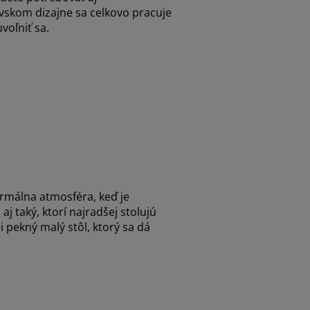
návskom dizajne sa celkovo pracuje
voľniť sa.
ormálna atmosféra, keď je
 taký, ktorí najradšej stolujú
 pekný malý stôl, ktorý sa dá