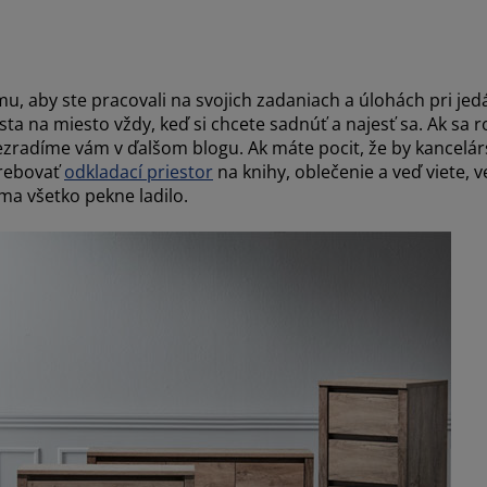
u, aby ste pracovali na svojich zadaniach a úlohách pri jedá
ta na miesto vždy, keď si chcete sadnúť a najesť sa. Ak sa 
zradíme vám v ďalšom blogu. Ak máte pocit, že by kancelárs
trebovať
odkladací priestor
na knihy, oblečenie a veď viete, vec
ma všetko pekne ladilo.