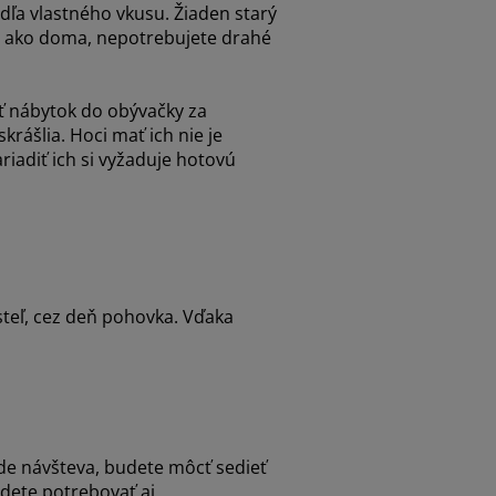
dľa vlastného vkusu. Žiaden starý
ku ako doma, nepotrebujete drahé
ať nábytok do obývačky za
rášlia. Hoci mať ich nie je
iadiť ich si vyžaduje hotovú
steľ, cez deň pohovka. Vďaka
íde návšteva, budete môcť sedieť
udete potrebovať aj