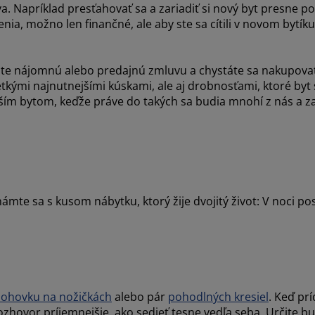
. Napríklad presťahovať sa a zariadiť si nový byt presne po
ia, možno len finančné, ale aby ste sa cítili v novom bytí
ali ste nájomnú alebo predajnú zmluvu a chystáte sa nakupov
ými najnutnejšími kúskami, ale aj drobnosťami, ktoré byt sk
ím bytom, keďže práve do takých sa budia mnohí z nás a zar
mte sa s kusom nábytku, ktorý žije dvojitý život: V noci po
ohovku na nožičkách
alebo pár
pohodlných kresiel
. Keď pr
rozhovor príjemnejšie, ako sedieť tesne vedľa seba. Určite b