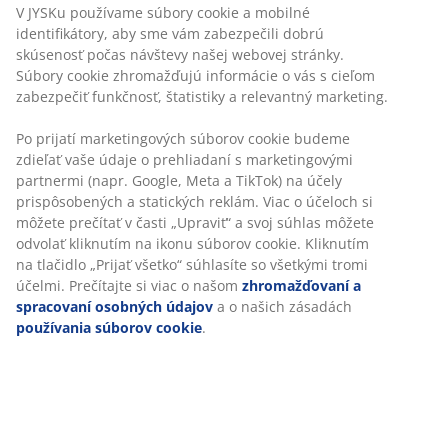
V JYSKu používame súbory cookie a mobilné
identifikátory, aby sme vám zabezpečili dobrú
skúsenosť počas návštevy našej webovej stránky.
Súbory cookie zhromažďujú informácie o vás s cieľom
zabezpečiť funkčnosť, štatistiky a relevantný marketing.
Po prijatí marketingových súborov cookie budeme
open
zdieľať vaše údaje o prehliadaní s marketingovými
partnermi (napr. Google, Meta a TikTok) na účely
prispôsobených a statických reklám. Viac o účeloch si
môžete prečítať v časti „Upraviť“ a svoj súhlas môžete
open
odvolať kliknutím na ikonu súborov cookie. Kliknutím
na tlačidlo „Prijať všetko“ súhlasíte so všetkými tromi
účelmi. Prečítajte si viac o našom
zhromažďovaní a
spracovaní osobných údajov
a o našich zásadách
používania súborov cookie
.
Zistite, prečo sú ELIAS a GREGERS obľúbenými v