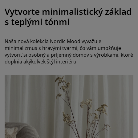
držba nábytku
onkajšie osvetlenie
lachty
osteľové rámy
svetlenie
Vytvorte minimalistický základ
emping
atníkové skrine
áľandy s úložným priestorom
omácnosť
s teplými tónmi
ábytok do spálne
ošty
etská izba
Naša nová kolekcia Nordic Mood vyvažuje
etské matrace
ranie
minimalizmus s hravými tvarmi, čo vám umožňuje
vytvoriť si osobný a príjemný domov s výrobkami, ktoré
doplnia akýkoľvek štýl interiéru.
etské postele