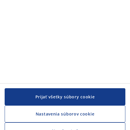
Zákaznícky servis
Zákaznícky servis
JYSK
JYSK
CENTRÁLA
Sledovať JYSK
Prijať všetky súbory cookie
Nastavenia súborov cookie