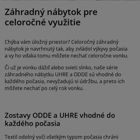
držba nábytku
onkajšie osvetlenie
lachty
osteľové rámy
svetlenie
Záhradný nábytok pre
emping
atníkové skrine
áľandy s úložným priestorom
omácnosť
celoročné využitie
ábytok do spálne
ošty
etská izba
Chýba vám úložný priestor? Celoročný záhradný
etské matrace
ranie
nábytok je navrhnutý tak, aby zvládol výkyvy počasia
a vy ho vďaka tomu môžete nechať celoročne vonku.
etské postele
Či už je vonku dážď alebo svieti slnko, naše série
záhradného nábytku UHRE a ODDE sú vhodné do
každého počasia, nevyžadujú si údržbu, a preto ich
môžete nechať po celý rok vonku.
Zostavy ODDE a UHRE vhodné do
každého počasia
Textil odolný voči všetkým typom počasia chráni