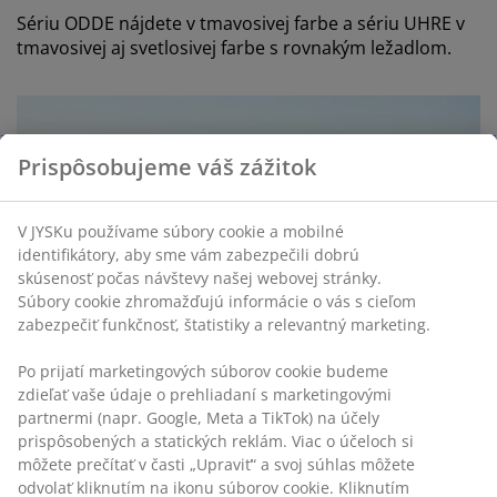
Sériu ODDE nájdete v tmavosivej farbe a sériu UHRE v
tmavosivej aj svetlosivej farbe s rovnakým ležadlom.
Prispôsobujeme váš zážitok
V JYSKu používame súbory cookie a mobilné
identifikátory, aby sme vám zabezpečili dobrú
skúsenosť počas návštevy našej webovej stránky.
Súbory cookie zhromažďujú informácie o vás s cieľom
zabezpečiť funkčnosť, štatistiky a relevantný marketing.
Po prijatí marketingových súborov cookie budeme
zdieľať vaše údaje o prehliadaní s marketingovými
partnermi (napr. Google, Meta a TikTok) na účely
prispôsobených a statických reklám. Viac o účeloch si
môžete prečítať v časti „Upraviť“ a svoj súhlas môžete
Bezúdržbový a pohodlný
odvolať kliknutím na ikonu súborov cookie. Kliknutím