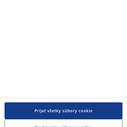
Kategórie
Zákaznícky servis
Zákaznícky servis
JYSK
JYSK
CENTRÁLA
Sledovať JYSK
Prijať všetky súbory cookie