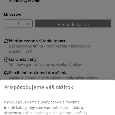
Klikni a vyzdvihni
Množstvo
-
+
Pridať do košíka
Neobmezené vrátenie tovaru
Bez časového limitu - tovar vrátite v ktorejkoľvek
predajni JYSK
Garancia ceny
30-dňová garancia ceny na všetky výrobky
Flexibilné možnosti doručenia
Rýchle a jednoduché doručenie podľa vášho výberu
Rozkladací jedálenský stôl s vysúvacím mechanizmom.
Vrátane 2 prídavných dosiek. Okrúhly jedálenský stôl
má dosku z tmavej dubovej dyhy a ladiace nohy z