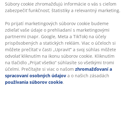
masívneho dreva. Drevo je pre dlhšiu životnosť
lakované. Stôl možno jednoducho prispôsobiť väčším
stretnutiam rozšírením na 200 cm. Ø110 x V75 cm
SKU: 3680110
Návod na montáž
Špecifikácie
Hodnotenia
(
88
)
O značke