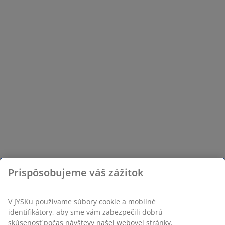
Prispôsobujeme váš zážitok
V JYSKu používame súbory cookie a mobilné
identifikátory, aby sme vám zabezpečili dobrú
skúsenosť počas návštevy našej webovej stránky.