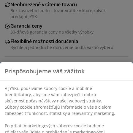
Neobmezené vrátenie tovaru
Bez časového limitu - tovar vrátite v ktorejkoľvek
predajni JYSK
Garancia ceny
30-dňová garancia ceny na všetky výrobky
Flexibilné možnosti doručenia
Rýchle a jednoduché doručenie podľa vášho výberu
SKU: 2816442
Špecifikácie
Hodnotenia
(
75
)