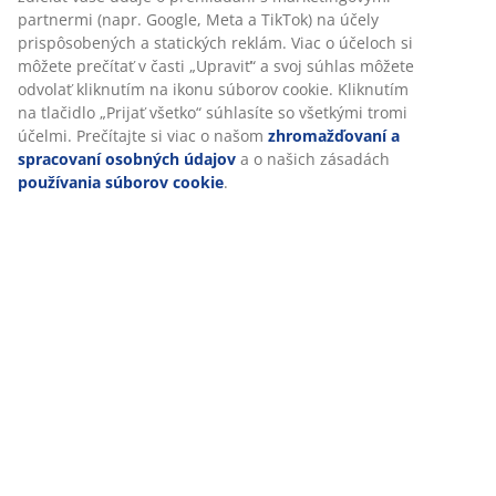
O značke
Doprava
Prispôsobujeme váš zážitok
V JYSKu používame súbory cookie a mobilné identifikátory, aby 
vám zabezpečili dobrú skúsenosť počas návštevy našej webovej
stránky. Súbory cookie zhromažďujú informácie o vás s cieľom
zabezpečiť funkčnosť, štatistiky a relevantný marketing.
Po prijatí marketingových súborov cookie budeme zdieľať vaše ú
prehliadaní s marketingovými partnermi (napr. Google, Meta a T
na účely prispôsobených a statických reklám. Viac o účeloch si 
prečítať v časti „Upraviť“ a svoj súhlas môžete odvolať kliknutím 
ikonu súborov cookie. Kliknutím na tlačidlo „Prijať všetko“ súhlas
všetkými tromi účelmi. Prečítajte si viac o našom
zhromažďovaní