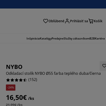
Obľúbené
Prihlásiť sa
Košík
ať
Inšpirácia
Katalógy
Predajne
Služby zákazníkom
B2B
Kariéra
NYBO
Odkladací stolík NYBO Ø55 farba teplého duba/čierna
(
152
)
-24%
526%
16,50€
/ks
0526%
21,99€ /ks