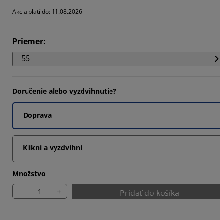
052%
Akcia platí do: 11.08.2026
526%
Priemer
:
6314%
55
Doručenie alebo vyzdvihnutie?
Doprava
Klikni a vyzdvihni
Množstvo
-
+
Pridať do košíka