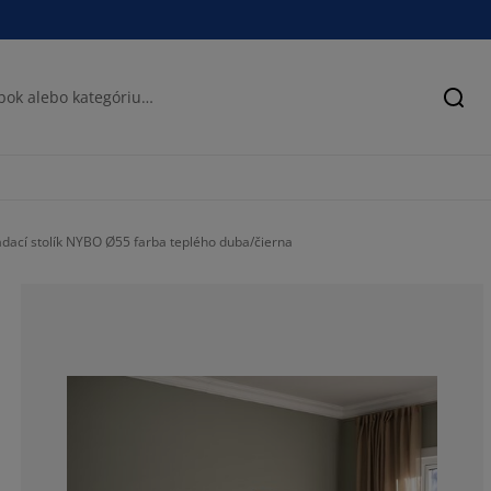
Hľad
dací stolík NYBO Ø55 farba teplého duba/čierna
70.39473684210
15.78947368421