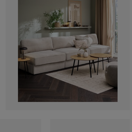
6.578947368421
3.289473684210
3.947368421052