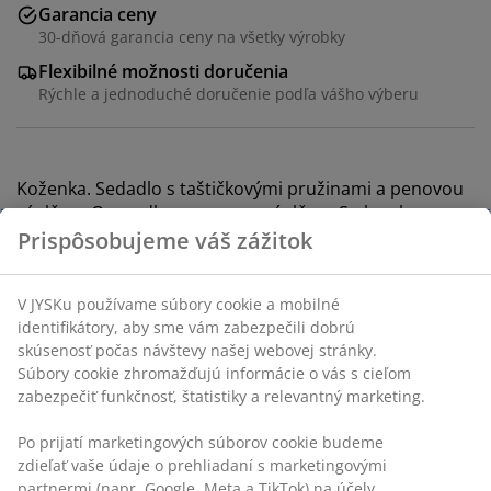
Garancia ceny
30-dňová garancia ceny na všetky výrobky
Flexibilné možnosti doručenia
Rýchle a jednoduché doručenie podľa vášho výberu
Koženka. Sedadlo s taštičkovými pružinami a penovou
výplňou. Operadlo s penovou výplňou. S plynule
naklápacím mechanizmom a zabudovanou opierkou
Prispôsobujeme váš zážitok
na nohy. Š75 x V73-101 x H92-160 cm
V JYSKu používame súbory cookie a mobilné
SKU: 3698276
identifikátory, aby sme vám zabezpečili dobrú
skúsenosť počas návštevy našej webovej stránky.
Návod na montáž
Súbory cookie zhromažďujú informácie o vás s cieľom
zabezpečiť funkčnosť, štatistiky a relevantný marketing.
Po prijatí marketingových súborov cookie budeme
Špecifikácie
zdieľať vaše údaje o prehliadaní s marketingovými
partnermi (napr. Google, Meta a TikTok) na účely