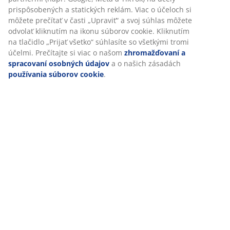
prispôsobených a statických reklám. Viac o účeloch si
môžete prečítať v časti „Upraviť“ a svoj súhlas môžete
Hodnotenia
odvolať kliknutím na ikonu súborov cookie. Kliknutím
(
59
)
na tlačidlo „Prijať všetko“ súhlasíte so všetkými tromi
účelmi. Prečítajte si viac o našom
zhromažďovaní a
spracovaní osobných údajov
a o našich zásadách
používania súborov cookie
.
Doprava