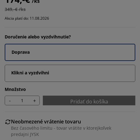
/ks
349,-€ /ks
Akcia platí do: 11.08.2026
Doručenie alebo vyzdvihnutie?
Doprava
Klikni a vyzdvihni
Množstvo
-
+
Pridať do košíka
Neobmezené vrátenie tovaru
Bez časového limitu - tovar vrátite v ktorejkoľvek
predajni JYSK