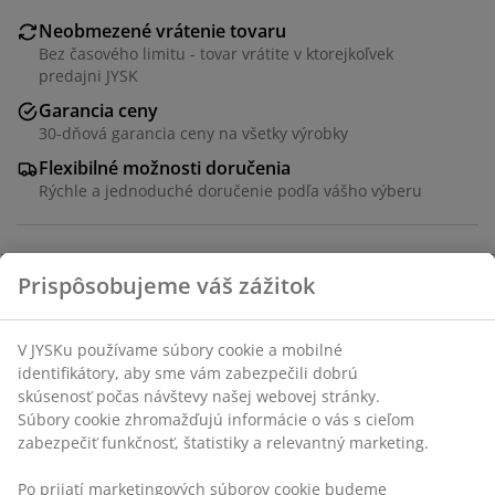
Neobmezené vrátenie tovaru
Bez časového limitu - tovar vrátite v ktorejkoľvek
predajni JYSK
Garancia ceny
30-dňová garancia ceny na všetky výrobky
Flexibilné možnosti doručenia
Rýchle a jednoduché doručenie podľa vášho výberu
Poťah. Sedadlo a operadlo s penovou výplňou. S
plynulým naklápacím mechanizmom a zabudovanou
podnožkou. Š72 x V106-124 x H93 cm
SKU: 7200431
Návod na montáž
Návod na montáž
Návod na montáž