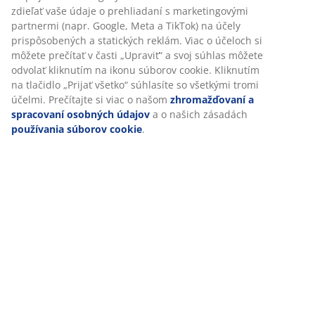
Špecifikácie
Hodnotenia
(
87
)
Doprava