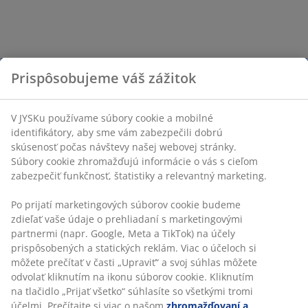
Prispôsobujeme váš zážitok
V JYSKu používame súbory cookie a mobilné
identifikátory, aby sme vám zabezpečili dobrú
skúsenosť počas návštevy našej webovej stránky.
Súbory cookie zhromažďujú informácie o vás s cieľom
zabezpečiť funkčnosť, štatistiky a relevantný marketing.
Po prijatí marketingových súborov cookie budeme
zdieľať vaše údaje o prehliadaní s marketingovými
partnermi (napr. Google, Meta a TikTok) na účely
prispôsobených a statických reklám. Viac o účeloch si
môžete prečítať v časti „Upraviť“ a svoj súhlas môžete
odvolať kliknutím na ikonu súborov cookie. Kliknutím
na tlačidlo „Prijať všetko“ súhlasíte so všetkými tromi
účelmi. Prečítajte si viac o našom
zhromažďovaní a