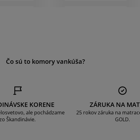
a
Čo sú to komory vankúša?
DINÁVSKE KORENE
ZÁRUKA NA MAT
losvetovo, ale pochádzame
25 rokov záruka na matrace
zo Škandinávie.
GOLD.