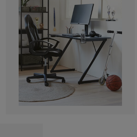
7.032967032967
3.516483516483
3.956043956043