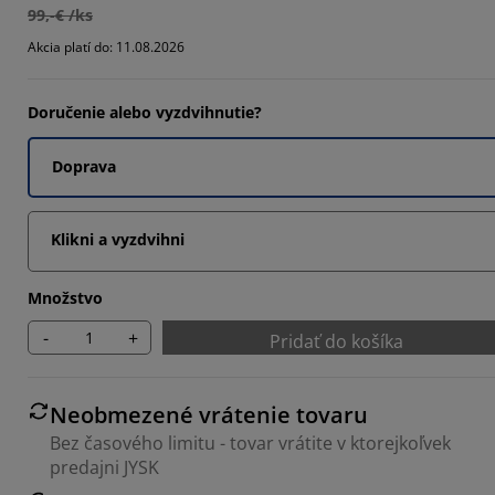
99,-€ /ks
033%
Akcia platí do: 11.08.2026
5164%
9558%
Doručenie alebo vyzdvihnutie?
Doprava
Klikni a vyzdvihni
Množstvo
-
+
Pridať do košíka
Neobmezené vrátenie tovaru
Bez časového limitu - tovar vrátite v ktorejkoľvek
predajni JYSK