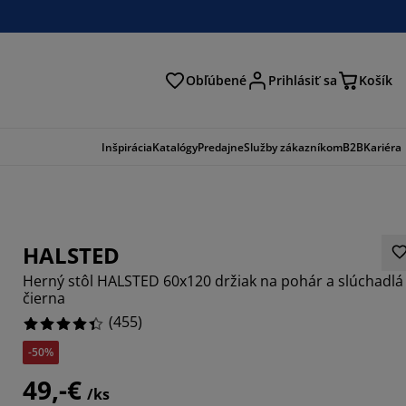
Obľúbené
Prihlásiť sa
Košík
ať
Inšpirácia
Katalógy
Predajne
Služby zákazníkom
B2B
Kariéra
HALSTED
Herný stôl HALSTED 60x120 držiak na pohár a slúchadlá
čierna
(
455
)
-50%
077%
49,-€
7803%
/ks