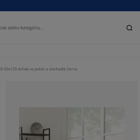
Hľad
D 60x120 držiak na pohár a slúchadlá čierna
67.6923076923
17.80219780219