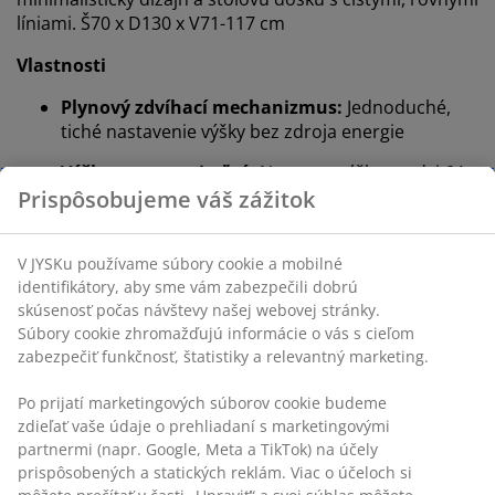
líniami. Š70 x D130 x V71-117 cm
Vlastnosti
Plynový zdvíhací mechanizmus:
Jednoduché,
tiché nastavenie výšky bez zdroja energie
Výškovo nastaviteľný:
Nastavte výšku medzi 64-
Prispôsobujeme váš zážitok
108 cm
Bezdrôtový:
Flexibilné umiestnenie
V JYSKu používame súbory cookie a mobilné
Dekoračná dyha a oceľ:
Pevné, odolné materiály
identifikátory, aby sme vám zabezpečili dobrú
skúsenosť počas návštevy našej webovej stránky.
FSC® Mix:
Drevo a lesné materiály v tomto
Súbory cookie zhromažďujú informácie o vás s cieľom
produkte pochádzajú zo zdrojov certifikátom
zabezpečiť funkčnosť, štatistiky a relevantný marketing.
FSC® alebo z recyklovaných, či iných
kontrolovaných zdrojov
Po prijatí marketingových súborov cookie budeme
zdieľať vaše údaje o prehliadaní s marketingovými
Plynový zdvih
partnermi (napr. Google, Meta a TikTok) na účely
Tento polohovací stôl sa nastavuje pomocou
prispôsobených a statických reklám. Viac o účeloch si
plynového zdvíhacieho mechanizmu, podobne ako