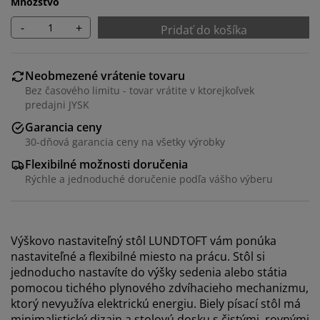
Množstvo
-
+
Pridať do košíka
Neobmezené vrátenie tovaru
Bez časového limitu - tovar vrátite v ktorejkoľvek
predajni JYSK
Garancia ceny
30-dňová garancia ceny na všetky výrobky
Flexibilné možnosti doručenia
Rýchle a jednoduché doručenie podľa vášho výberu
Výškovo nastaviteľný stôl LUNDTOFT vám ponúka
nastaviteľné a flexibilné miesto na prácu. Stôl si
jednoducho nastavíte do výšky sedenia alebo státia
pomocou tichého plynového zdvíhacieho mechanizmu,
ktorý nevyužíva elektrickú energiu. Biely písací stôl má
minimalistický dizajn a stolovú dosku s čistými, rovnými