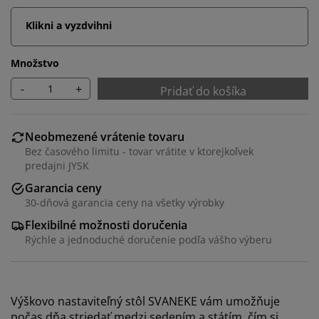
Klikni a vyzdvihni
Množstvo
-
+
Pridať do košíka
Neobmezené vrátenie tovaru
Bez časového limitu - tovar vrátite v ktorejkoľvek
predajni JYSK
Garancia ceny
30-dňová garancia ceny na všetky výrobky
Flexibilné možnosti doručenia
Rýchle a jednoduché doručenie podľa vášho výberu
Výškovo nastaviteľný stôl SVANEKE vám umožňuje
počas dňa striedať medzi sedením a státím, čím si