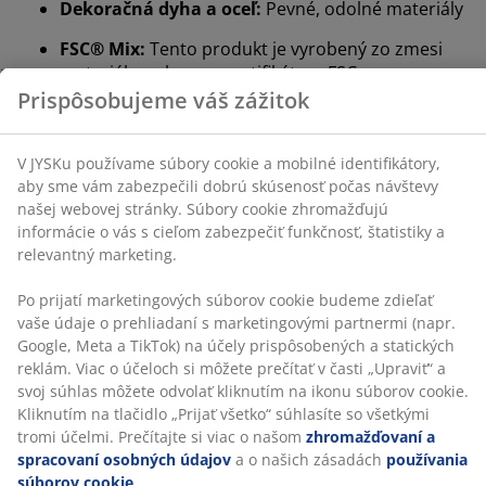
Dekoračná dyha a oceľ:
Pevné, odolné materiály
Súbory cookie zhromažďujú informácie o vás s cieľom
zabezpečiť funkčnosť, štatistiky a relevantný marketing.
FSC® Mix:
Tento produkt je vyrobený zo zmesi
materiálov z lesov s certifikátom FSC,
Po prijatí marketingových súborov cookie budeme
recyklovaných materiálov a/alebo dreva s FSC
zdieľať vaše údaje o prehliadaní s marketingovými
kontrolou.
partnermi (napr. Google, Meta a TikTok) na účely
prispôsobených a statických reklám. Viac o účeloch si
Elektrický
môžete prečítať v časti „Upraviť“ a svoj súhlas môžete
odvolať kliknutím na ikonu súborov cookie. Kliknutím
Tento polohovací stôl sa nastavuje pomocou
na tlačidlo „Prijať všetko“ súhlasíte so všetkými tromi
elektrického motora, takže jeho výšku môžete
účelmi. Prečítajte si viac o našom
zhromažďovaní a
jednoducho zvýšiť alebo znížiť stlačením tlačidla.
spracovaní osobných údajov
a o našich zásadách
Intuitívny ovládací panel je umiestnený na okraji dosky
používania súborov cookie
.
stola. Stôl si môžete presne nastaviť na požadovanú
výšku sedenia alebo státia.
Výškovo nastaviteľný
Výškovo nastaviteľná funkcia vám uľahčuje prepínanie
medzi sedením a státím počas práce. Podporuje
dynamickejší pracovný deň s možnosťou zmeny
pracovnej pozície. Upravte ho tak, aby presne