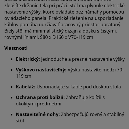
zlepšíte držanie tela pri práci. Stôl má plynulé elektrické
nastavenie výšky, ktoré ovládate bez námahy pomocou
ovládacieho panela. Praktické riešenie na usporiadanie
káblov pomáha udržiavať pracovný priestor uprataný.
Biely stôl má minimalistický dizajn a dosku s čistými,
rovnými líniami. Š80 x D160 x V70-119 cm
Vlastnosti
Elektrický:
Jednoduché a presné nastavenie výšky
Výškovo nastaviteľný:
Výšku nastavíte medzi 70-
119 cm
Kabeláž:
Usporiadajte si káble pod doskou stola
Prispôsobujeme váš zážitok
Ochrana proti kolízii:
Zabraňuje kolízii s
okolitými predmetmi
Nastaviteľné nohy:
Zabezpečujú rovný a stabilný
V JYSKu používame súbory cookie a mobilné
stôl
identifikátory, aby sme vám zabezpečili dobrú
skúsenosť počas návštevy našej webovej stránky.