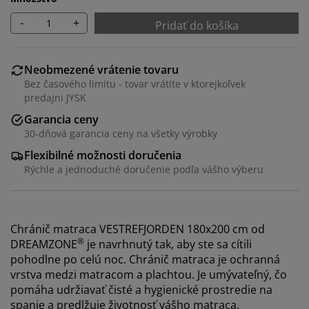
-
+
Pridať do košíka
Neobmezené vrátenie tovaru
Bez časového limitu - tovar vrátite v ktorejkoľvek
predajni JYSK
Garancia ceny
30-dňová garancia ceny na všetky výrobky
Flexibilné možnosti doručenia
Rýchle a jednoduché doručenie podľa vášho výberu
Chránič matraca VESTREFJORDEN 180x200 cm od
®
DREAMZONE
je navrhnutý tak, aby ste sa cítili
pohodlne po celú noc. Chránič matraca je ochranná
vrstva medzi matracom a plachtou. Je umývateľný, čo
pomáha udržiavať čisté a hygienické prostredie na
spanie a predlžuje životnosť vášho matraca.