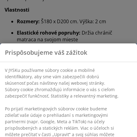
Vlastnosti
Rozmery:
Š180 x D200 cm. Výška: 2 cm
Elastické rohové popruhy:
Držia chránič
matraca na svojom mieste
Môže sa prať:
Môže sa prať na 60 °C
Bavlnený poťah:
Mäkký a pohodlný
Bavlnená výplň:
Prírodná a priedušná
®
OEKO-TEX
STANDARD 100:
Testované na
škodlivé látky
®
DREAMZONE
:
Kvalitné matrace a postele za
rozumnú cenu, exkluzívne dostupné v JYSKu
Elastické rohové popruhy
Elastické rohové popruhy pomáhajú zabrániť
posúvaniu alebo zhlukovaniu chrániča počas noci.