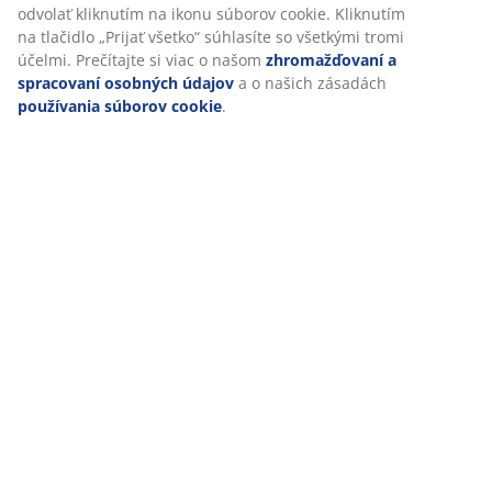
Môže sa prať
Chránič matraca je možné prať v pračke pri teplote 60
°C, aby bol stále svieži a čistý. Pranie na 60 °C alebo viac
odstráni nežiaduce roztoče z látky.
Bavlnený poťah
Bavlna poskytuje jemný a prirodzený pocit, čo prispieva
k pohodliu počas noci.
Bavlnená výplň
Bavlna je prírodná a mäkká výplň, ktorá ponúka lepšiu
priedušnosť. Pomáha vytvárať príjemné prostredie na
spanie.
®
OEKO-TEX
STANDARD 100
®
Tento matrac má certifikát OEKO-TEX
STANDARD 100.
To znamená, že každá jeho súčasť bola testovaná
®
nezávislými OEKO-TEX
inštitútmi a spĺňa prísne limity
pre škodlivé látky.
®
DREAMZONE