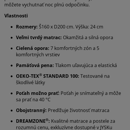
môžete vychutnať noc plnú odpočinku.
Vlastnosti
Rozmery:
Š160 x D200 cm. Výška: 24 cm
Veľmi tvrdý matrac:
Okamžitá a silná opora
Cielená opora:
7 komfortných zón a 5
komfortných vrstiev
Pamäťová pena:
Tlakom uľavujúca a elastická
®
OEKO-TEX
STANDARD 100:
Testované na
škodlivé látky
Poťah možno prať:
Poťah je snímateľný a môže
sa prať na 40 °C
Obojstranný:
Predlžuje životnosť matraca
®
DREAMZONE
:
Kvalitné matrace a postele za
rozumnú cenu, exkluzívne dostupné v JYSKu