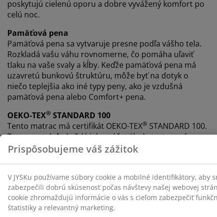
poskytujú cielenú oporu a dobre vyvážený komfort po
celú noc.
Pamäťová pena
Pamäťová pena sa vytvaruje presne podľa vášho tela.
Rozkladá vašu váhu rovnomerne, čo pomáha uľaviť
tlaku na vaše svaly a kĺby. Keďže pamäťová pena má
uzavretú bunkovú štruktúru, môže byť na dotyk o
niečo teplejšia ako iné typy peny, ako je vzdušná
pamäťová pena alebo Comfort+ pena.
®
OEKO-TEX
STANDARD 100
®
Tento matrac má certifikát OEKO-TEX
STANDARD 100.
To znamená, že každá jeho súčasť bola testovaná
®
nezávislými OEKO-TEX
inštitútmi a spĺňa prísne limity
pre škodlivé látky.
Poťah možno prať
Matrac má poťah na zips, ktorý je ľahko snímateľný a je
možné ho prať v pračke pri teplote 40 °C, aby bol stále
svieži a čistý.