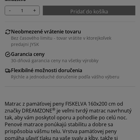
-
+
Pridať do košíka
Neobmezené vrátenie tovaru
Bez časového limitu - tovar vrátite v ktorejkoľvek
predajni JYSK
Garancia ceny
30-dňová garancia ceny na všetky výrobky
Flexibilné možnosti doručenia
Rýchle a jednoduché doručenie podľa vášho výberu
Matrac z pamäťovej peny FISKELVA 160x200 cm od
®
značky DREAMZONE
je veľmi tvrdý matrac navrhnutý
tak, aby vám poskytol oporu a pohodlie po celú noc.
Penové matrace ponúkajú stabilitu a dobre sa
prispôsobia vášmu telu. Vrstva pamäťovej peny
pomáha uľaviť tlaku na vaše svaly a kĺby, takže si