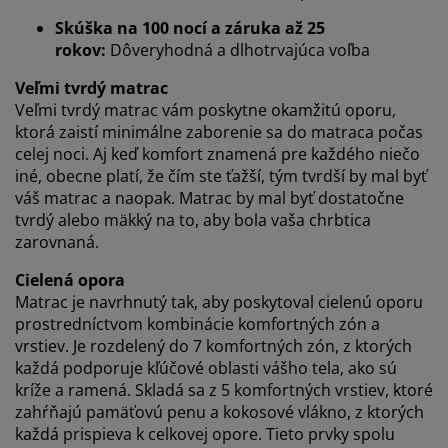
Prispôsobujeme váš zážitok
Skúška na 100 nocí a záruka až 25
rokov:
Dôveryhodná a dlhotrvajúca voľba
Veľmi tvrdý matrac
V JYSKu používame súbory cookie a mobilné
Veľmi tvrdý matrac vám poskytne okamžitú oporu,
identifikátory, aby sme vám zabezpečili dobrú
skúsenosť počas návštevy našej webovej stránky.
ktorá zaistí minimálne zaborenie sa do matraca počas
Súbory cookie zhromažďujú informácie o vás s cieľom
celej noci. Aj keď komfort znamená pre každého niečo
zabezpečiť funkčnosť, štatistiky a relevantný marketing.
iné, obecne platí, že čím ste ťažší, tým tvrdší by mal byť
váš matrac a naopak. Matrac by mal byť dostatočne
Po prijatí marketingových súborov cookie budeme
tvrdý alebo mäkký na to, aby bola vaša chrbtica
zdieľať vaše údaje o prehliadaní s marketingovými
zarovnaná.
partnermi (napr. Google, Meta a TikTok) na účely
prispôsobených a statických reklám. Viac o účeloch si
Cielená opora
môžete prečítať v časti „Upraviť“ a svoj súhlas môžete
Matrac je navrhnutý tak, aby poskytoval cielenú oporu
odvolať kliknutím na ikonu súborov cookie. Kliknutím
prostredníctvom kombinácie komfortných zón a
na tlačidlo „Prijať všetko“ súhlasíte so všetkými tromi
vrstiev. Je rozdelený do 7 komfortných zón, z ktorých
účelmi. Prečítajte si viac o našom
zhromažďovaní a
každá podporuje kľúčové oblasti vášho tela, ako sú
spracovaní osobných údajov
a o našich zásadách
kríže a ramená. Skladá sa z 5 komfortných vrstiev, ktoré
používania súborov cookie
.
zahŕňajú pamäťovú penu a kokosové vlákno, z ktorých
každá prispieva k celkovej opore. Tieto prvky spolu