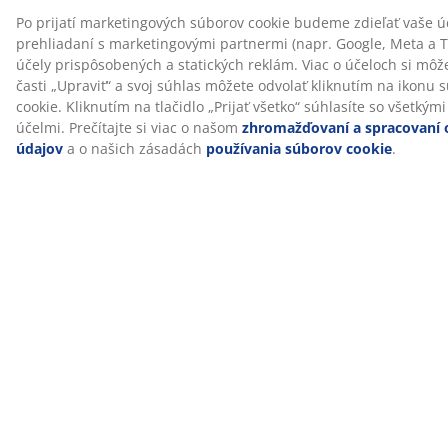
Obojstranný
Matrac je možné otáčať zhora nadol a aj od hlavy k
nohám. To pomôže zabrániť nadmernému
opotrebovaniu v rovnakých oblastiach a predĺžiť
životnosť matraca.
®
DREAMZONE
®
DREAMZONE
sa zameriava na zlepšenie vášho spánku
pomocou individuálnych riešení v rámci matracov a
postelí. Kvalita a funkčnosť sú jej základnými
hodnotami už od založenia v Dánsku v roku 2003.
®
Výrobky DREAMZONE
sú dostupné exkluzívne v JYSKu.
Skúška na 100 nocí a záruka až 25 rokov
Vyskúšajte si doma nový JYSK matrac GOLD na 100
nocí. Ak nebudete úplne spokojní, môžete ho vymeniť
za iný. Všetky GOLD penové matrace majú taktiež
predĺženú záruku na 25 rokov.
Pach z výroby časom vymizne
Keď si zaobstaráte nový matrac, môžete si všimnúť