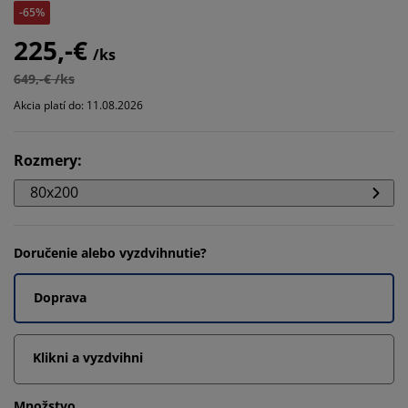
-65%
225,-€
/ks
649,-€ /ks
Akcia platí do: 11.08.2026
Rozmery
:
80x200
Doručenie alebo vyzdvihnutie?
Doprava
Klikni a vyzdvihni
Množstvo