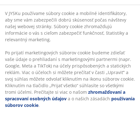
prispôsobených a statických reklám. Viac o účeloch si
môžete prečítať v časti „Upraviť“ a svoj súhlas môžete
®
SensICE
odvolať kliknutím na ikonu súborov cookie. Kliknutím
®
Textil, ktorý obsahuje priadzu SensICE
, má prirodzene
na tlačidlo „Prijať všetko“ súhlasíte so všetkými tromi
chladivé vlastnosti. Priadza sa vyrába procesom
účelmi. Prečítajte si viac o našom
zhromažďovaní a
gélového zvlákňovania, ktorý dodáva vláknam vysokú
spracovaní osobných údajov
a o našich zásadách
tepelnú vodivosť. To znamená, že vlákno poskytuje
používania súborov cookie
.
okamžitý chladivý účinok. Tiež efektívne odvádza teplo
z tela.
Cielená opora
Matrac je navrhnutý tak, aby poskytoval cielenú oporu
prostredníctvom kombinácie komfortných zón a
vrstiev. Je rozdelený do 7 komfortných zón, z ktorých
každá podporuje kľúčové oblasti vášho tela, ako sú
kríže a ramená. Skladá sa z 5 komfortných vrstiev, ktoré
zahŕňajú taštičkové pružiny a pamäťovú penu, z
ktorých každá prispieva k celkovej opore. Tieto prvky
spolu podporujú cielenú oporu a dobre vyvážený
komfort po celú noc.
Taštičkové pružiny