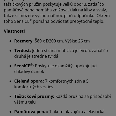
taštičkových pružín poskytuje veľkú oporu, zatiaľ čo
pamäťová pena pomáha znižovať tlak na kĺby a svaly,
takže si môžete vychutnať noc plnú odpočinku. Okrem
®
toho SensICE
pomáha odvádzať prebytočné teplo.
Vlastnosti
Rozmery:
Š80 x D200 cm. Výška: 26 cm
Tvrdosť:
Jedna strana matraca je tvrdá, zatiaľ čo
druhá je stredne tvrdá
®
SensICE
:
Poskytuje okamžitý, upokojujúci
chladivý účinok
Cielená opora:
7 komfortných zón a 5
komfortných vrstiev
Taštičkové pružiny:
Každá pružina sa prispôsobí
vášmu telu
Pamäťová pena:
Tlakom uľavujúca a elastická