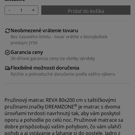
-
+
Pridať do košíka
Neobmezené vrátenie tovaru
Bez časového limitu - tovar vrátite v ktorejkoľvek
predajni JYSK
Garancia ceny
30-dňová garancia ceny na všetky výrobky
Flexibilné možnosti doručenia
Rýchle a jednoduché doručenie podľa vášho výberu
Pružinový matrac REVA 80x200 cm s taštičkovými
®
pružinami
značky
DREAMZONE
je matrac s dvoma
úrovňami tvrdosti navrhnutý tak, aby vám poskytol
oporu a pohodlie po celú noc. Pružinové matrace sa
dobre prispôsobujú vašim pohybom, čo vám uľahčí
pohyb a aj vstávanie a ľahanie si do postele. Jadro z