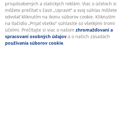
Hodnotenia
(
148
)
Doprava
Prispôsobujeme váš zážitok
V JYSKu používame súbory cookie a mobilné identifikátory, aby
zabezpečili dobrú skúsenosť počas návštevy našej webovej strá
cookie zhromažďujú informácie o vás s cieľom zabezpečiť funkčno
a relevantný marketing.