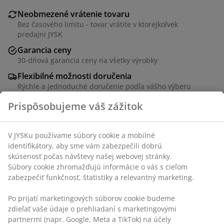
Neobmezené vrátenie tovaru
Bez časového limitu - tovar vrátite v ktorejkoľvek
predajni JYSK
Garancia ceny
30-dňová garancia ceny na všetky výrobky
Flexibilné možnosti doručenia
Rýchle a jednoduché doručenie podľa vášho výberu
SKU: 3659499
Návod na montáž
Špecifikácie