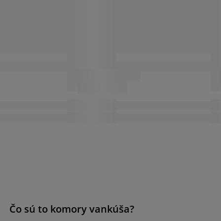
a
Čo sú to komory vankúša?