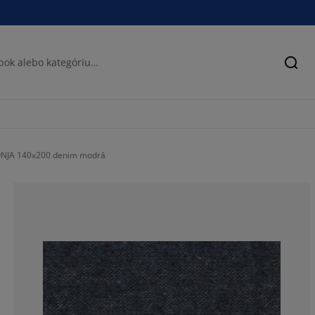
Hľad
RONJA 140x200 denim modrá
75%
0%