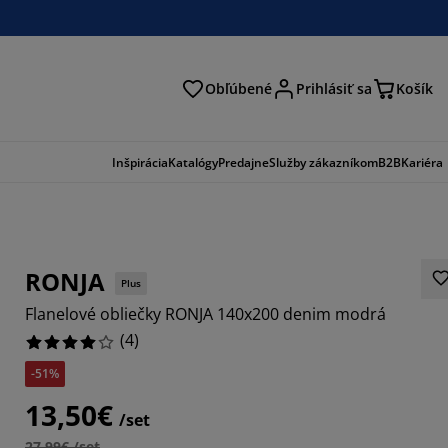
Obľúbené
Prihlásiť sa
Košík
ať
Inšpirácia
Katalógy
Predajne
Služby zákazníkom
B2B
Kariéra
RONJA
Plus
Flanelové obliečky RONJA 140x200 denim modrá
(
4
)
-51%
13,50€
/set
27,99€ /set