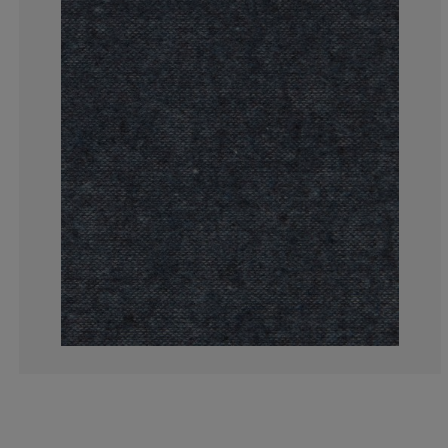
0%
0%
25%