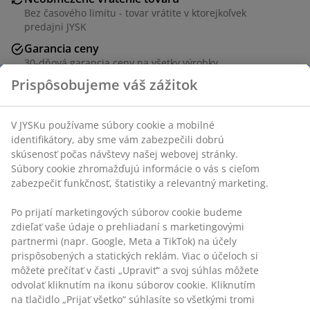
Bez časového limitu - tovar vrátite v ktorejkoľvek
predajni JYSK
Garancia ceny
30-dňová garancia ceny na všetky výrobky
Flexibilné možnosti doručenia
Rýchle a jednoduché doručenie podľa vášho výberu
SKU: 1805270
Špecifikácie
Hodnotenia
(
0
)