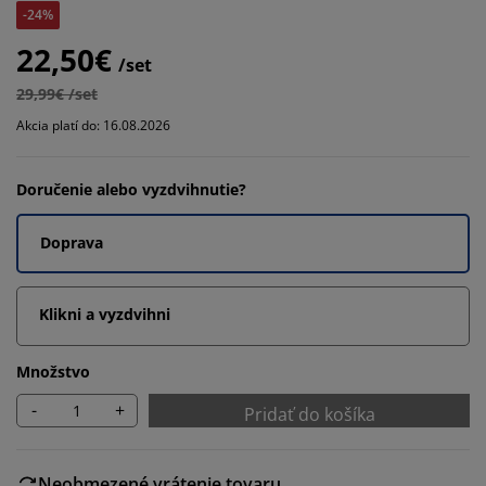
-24%
22,50€
/set
29,99€ /set
Akcia platí do: 16.08.2026
Doručenie alebo vyzdvihnutie?
Doprava
Klikni a vyzdvihni
Množstvo
-
+
Pridať do košíka
Neobmezené vrátenie tovaru