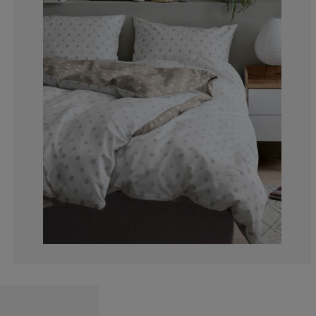
6.227106227106
0.366300366300
6.95970695970