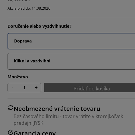
227%
Akcia platí do: 11.08.2026
3663%
Doručenie alebo vyzdvihnutie?
696%
Doprava
Klikni a vyzdvihni
Množstvo
-
+
Pridať do košíka
Neobmezené vrátenie tovaru
Bez časového limitu - tovar vrátite v ktorejkoľvek
predajni JYSK
Garancia ceny