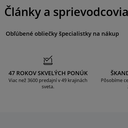
Články a sprievodcovi
Obľúbené obliečky špecialistky na nákup
47 ROKOV SKVELÝCH PONÚK
ŠKAN
Viac než 3600 predajní v 49 krajinách
Pôsobíme ce
sveta.