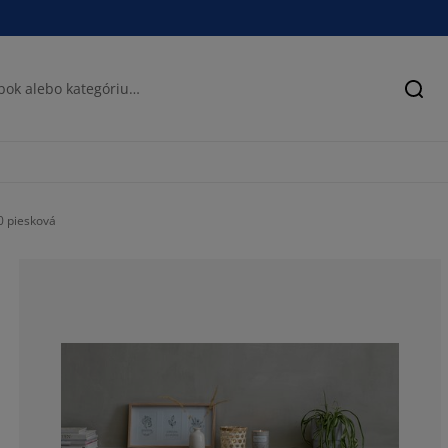
Hľad
0 piesková
78.02197802197
8.424908424908