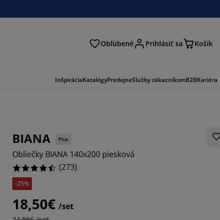
Obľúbené
Prihlásiť sa
Košík
ať
Inšpirácia
Katalógy
Predajne
Služby zákazníkom
B2B
Kariéra
BIANA
Plus
Obliečky BIANA 140x200 piesková
(
273
)
-25%
803%
18,50€
/set
425%
24,99€ /set