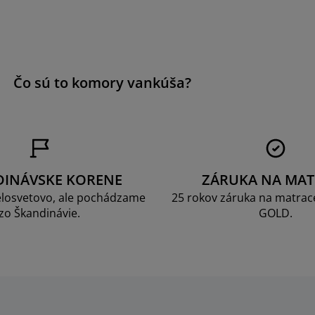
a
Čo sú to komory vankúša?
DINÁVSKE KORENE
ZÁRUKA NA MAT
losvetovo, ale pochádzame
25 rokov záruka na matrace
zo Škandinávie.
GOLD.