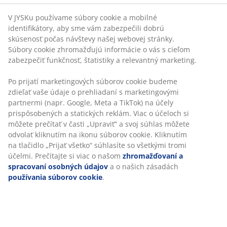
Paplón z umelého vlákna 135x200 cm s jedinečnou
náplňou zo silikonizovaného vlákna pripomínajúceho
páperie, 1100 g. Mäkké ľahké páperové vlákno si
udržiava objem a izolačné vlastnosti. Mäkký poťah zo
100 % bavlneného batistu je ošetrený s biocídnym
prípravkom GREENFIRST®. Pranie na 60 °C. Vrátane
úložnej tašky.
Tento produkt je ošetrený biocídnym prípravkom
GREENFIRST®, ktorý obsahuje účinnú látku Geraniol.
Ošetrenie Geraniolom má protiroztočové účinky.
Geraniol je klasifikovaný ako látka senzibilizujúca kožu
a treba zabrániť jeho priamemu kontaktu s pokožkou.
Produkt vždy prekryte posteľnou bielizňou, ako sú
obliečky na paplóny, plachty a obliečky na vankúše.
SKU: 4049550