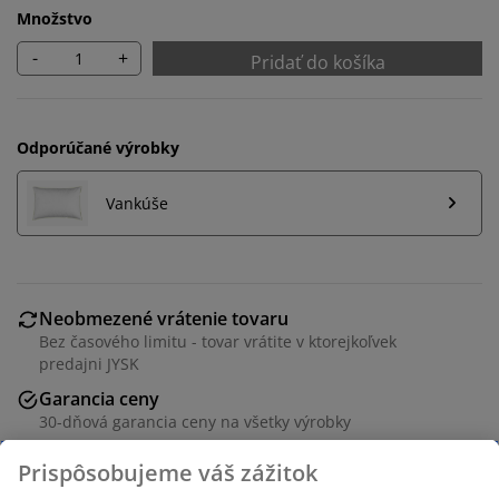
Množstvo
-
+
Pridať do košíka
Odporúčané výrobky
Vankúše
Neobmezené vrátenie tovaru
Bez časového limitu - tovar vrátite v ktorejkoľvek
predajni JYSK
Garancia ceny
30-dňová garancia ceny na všetky výrobky
Flexibilné možnosti doručenia
Rýchle a jednoduché doručenie podľa vášho výberu