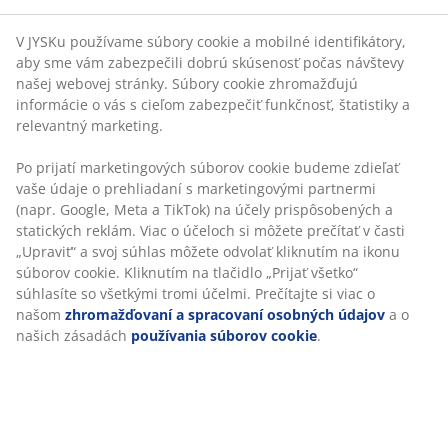
Rýchle a jednoduché doručenie podľa vášho výberu
Súbory cookie zhromažďujú informácie o vás s cieľom
zabezpečiť funkčnosť, štatistiky a relevantný marketing.
Po prijatí marketingových súborov cookie budeme
Paplón z umelého vlákna 135x200 cm s ľahkou,
zdieľať vaše údaje o prehliadaní s marketingovými
vzdušnou výplňou zo silikonizovaného ​​špirálovitého
partnermi (napr. Google, Meta a TikTok) na účely
dutého vlákna (100 % recyklovaného), 470 g. Mäkký
prispôsobených a statických reklám. Viac o účeloch si
poťah zo 100 % polyesterového mikrovlákna (100 %
môžete prečítať v časti „Upraviť“ a svoj súhlas môžete
recyklovaného). Prať pri teplote 40 °C.
odvolať kliknutím na ikonu súborov cookie. Kliknutím
na tlačidlo „Prijať všetko“ súhlasíte so všetkými tromi
účelmi. Prečítajte si viac o našom
zhromažďovaní a
SKU: 4157850
spracovaní osobných údajov
a o našich zásadách
používania súborov cookie
.
Špecifikácie
Hodnotenia
(
8
)