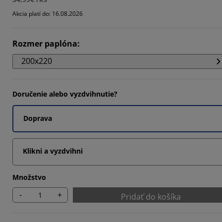
8571%
Akcia platí do: 16.08.2026
8571%
Rozmer paplóna
:
2856%
200x220
Doručenie alebo vyzdvihnutie?
Doprava
Klikni a vyzdvihni
Množstvo
-
+
Pridať do košíka