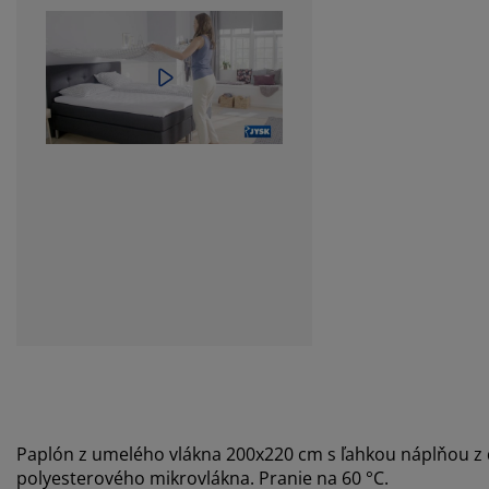
Paplón z umelého vlákna 200x220 cm s ľahkou náplňou z 
polyesterového mikrovlákna. Pranie na 60 °C.