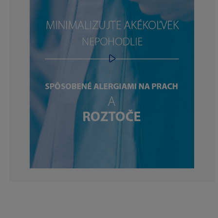
3.57142857142
3.57142857142
1.785714285714