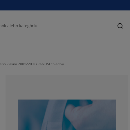
Hľad
lého vlákna 200x220 DYRANOSI chladivý
83.0357142857
8.03571428571