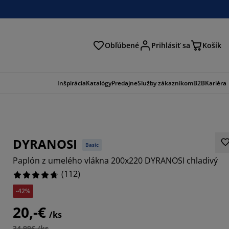
Obľúbené
Prihlásiť sa
Košík
ať
Inšpirácia
Katalógy
Predajne
Služby zákazníkom
B2B
Kariéra
DYRANOSI
Basic
Paplón z umelého vlákna 200x220 DYRANOSI chladivý
(
112
)
-42%
1429%
20,-€
/ks
4286%
34,99€ /ks