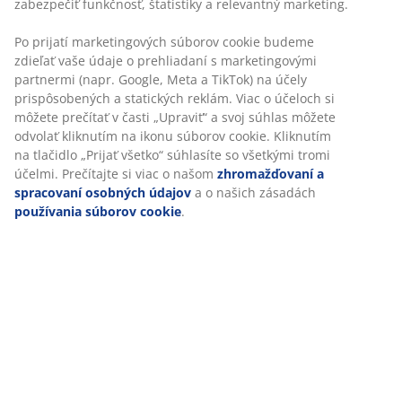
vyvárať, so vzdušnou izolačnou náplňou zo
silikonizovaného špirálového dutého vlákna (100 %
recyklované), 1300 g. Mäkký poťah zo 100 %
polyesterového mikrovlákna. Prať na 95 °C.
SKU: 4055785
Špecifikácie
Hodnotenia
(
30
)
Doprava