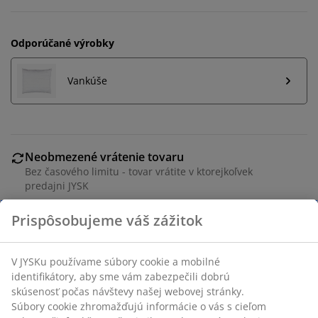
Odporúčané výrobky
Vankúše
Neobmezené vrátenie tovaru
Bez časového limitu - tovar vrátite v ktorejkoľvek
predajni JYSK
Garancia ceny
30-dňová garancia ceny na všetky výrobky
Flexibilné možnosti doručenia
Rýchle a jednoduché doručenie podľa vášho výberu
Paplón z umelého vlákna 200x220 cm, ktorý možno