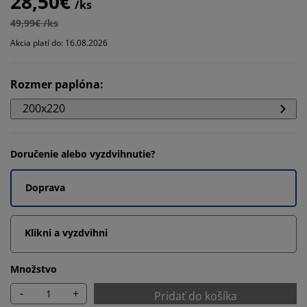
28,50€
/ks
49,99€ /ks
Akcia platí do: 16.08.2026
Rozmer paplóna
:
200x220
Doručenie alebo vyzdvihnutie?
Doprava
Klikni a vyzdvihni
Množstvo
-
+
Pridať do košíka