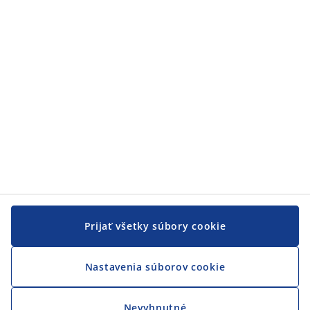
Zákaznícky servis
JYSK
JYSK
CENTRÁLA
Sledovať JYSK