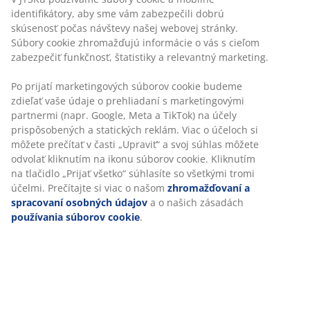
Garancia ceny
30-dňová garancia ceny na všetky výrobky
Flexibilné možnosti doručenia
Rýchle a jednoduché doručenie podľa vášho výberu
Paplón z umelého vlákna 200x220 cm s ľahkou mäkkou
náplňou zo silikonizovaného dutého vlákna, 700 g.
Poťah zo 100 % polyesterového mikrovlákna je
ošetrený zmäkčujúcim aloe vera. Pranie na 60 °C.
Vrátane úložnej tašky.
SKU: 4145185
Špecifikácie