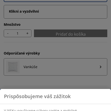
Klikni a vyzdvihni
Množstvo
-
+
Pridať do košíka
Odporúčané výrobky
Vankúše
Neobmezené vrátenie tovaru
Bez časového limitu - tovar vrátite v ktorejkoľvek
predajni JYSK