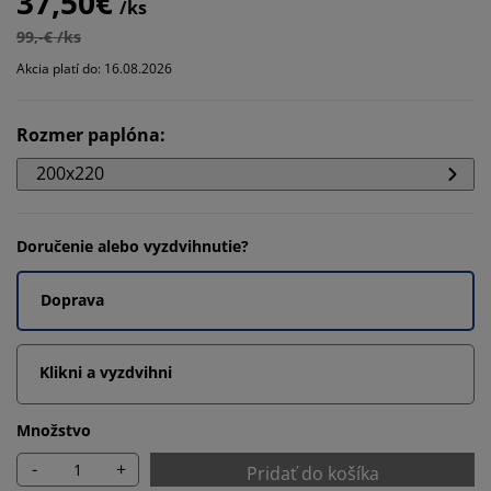
37,50€
/ks
99,-€ /ks
Akcia platí do: 16.08.2026
Rozmer paplóna
:
200x220
Doručenie alebo vyzdvihnutie?
Doprava
Klikni a vyzdvihni
Množstvo
-
+
Pridať do košíka