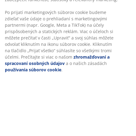
vzdušnou výplňou zo silikonizovaných dutých vlákien,
1500 g. S jemným poťahom zo 100 % polyesterového
mikrovlákna. Pranie na 60 °C.
SKU: 4134685
Špecifikácie
Hodnotenia
(
2080
)
Doprava