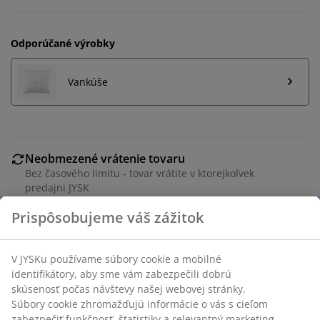
Odporúčané výrobky
Vankúše
Neobmezené vrátenie tovaru
Bez časového limitu - tovar vrátite v ktorejkoľvek
predajni JYSK
Garancia ceny
30-dňová garancia ceny na všetky výrobky
Flexibilné možnosti doručenia
Rýchle a jednoduché doručenie podľa vášho výberu
Paplón z umelého vlákna 200x220 cm s ľahkou