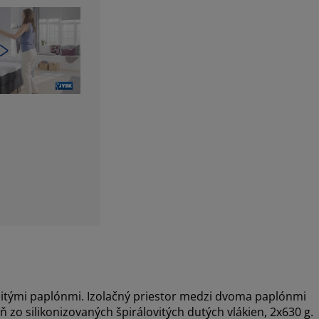
šitými paplónmi. Izolačný priestor medzi dvoma paplónmi
zo silikonizovaných špirálovitých dutých vlákien, 2x630 g.