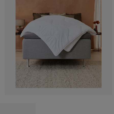
1.113585746102
0.890868596881
2.004454342984