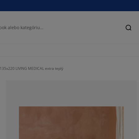
Hľad
135x220 LIVING MEDICAL extra teplý
91.98218262806
4.008908685968