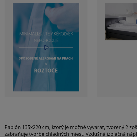
Paplón 135x220 cm, ktorý je možné vyvárať, tvorený 2 zo
zabraňuje tvorbe chladných miest. Vzdušná izolačná náplň 