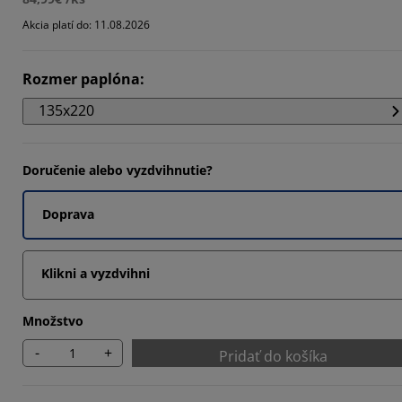
4499%
Akcia platí do: 11.08.2026
9599%
Rozmer paplóna
:
4097%
135x220
Doručenie alebo vyzdvihnutie?
Doprava
Klikni a vyzdvihni
Množstvo
-
+
Pridať do košíka