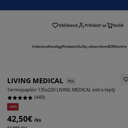
Obľúbené
Prihlásiť sa
Košík
ať
Inšpirácia
Katalógy
Predajne
Služby zákazníkom
B2B
Kariéra
LIVING MEDICAL
Plus
Termopaplón 135x220 LIVING MEDICAL extra teplý
(
449
)
-49%
236%
42,50€
/ks
819%
84,99€ /ks