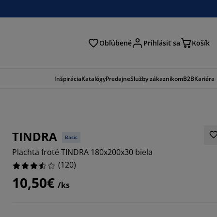
Obľúbené
Prihlásiť sa
Košík
ať
Inšpirácia
Katalógy
Predajne
Služby zákazníkom
B2B
Kariéra
TINDRA
Basic
Plachta froté TINDRA 180x200x30 biela
(
120
)
10,50€
/ks