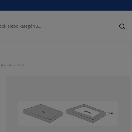
Hľad
80x200x30 biela
45%
12.5%