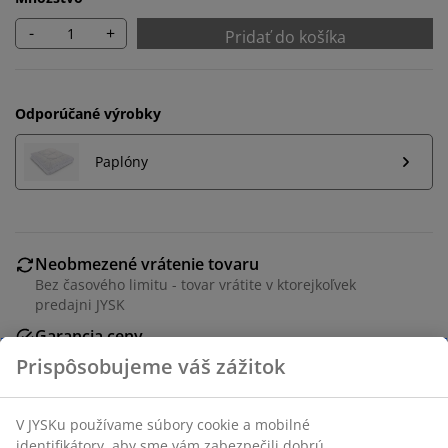
-
+
Pridať do košíka
Odporúčané výrobky
Paplóny
Neobmezené vrátenie tovaru
Bez časového limitu - tovar vrátite v ktorejkoľvek
predajni JYSK
Garancia ceny
30-dňová garancia ceny na všetky výrobky
Flexibilné možnosti doručenia
Rýchle a jednoduché doručenie podľa vášho výberu