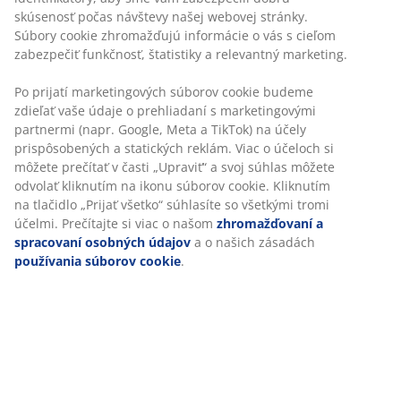
Vankúš z umelého vlákna 50x70 cm s jedinečnou
náplňou zo silikonizovaného umelého páperia, 700 g.
Mäkké ľahké umelé páperie si udržiava objem a tvar.
Poťah zo 100 % polyesterového mikrovlákna je
ošetrený s aloe vera. Z jednej strany prešívaný dutým
vláknom. Prať na 60 °C.
SKU: 4209904
Špecifikácie
Hodnotenia
(
68
)