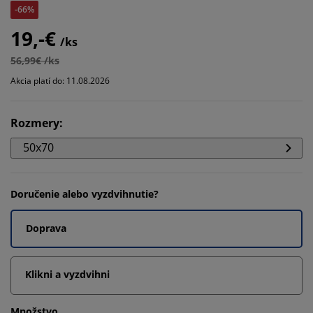
-66%
19,-€
/ks
56,99€ /ks
Akcia platí do: 11.08.2026
Rozmery
:
50x70
Doručenie alebo vyzdvihnutie?
Doprava
Klikni a vyzdvihni
Množstvo