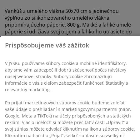
Vankúš z umelého vlákna 50x70 cm s jedinečnou
V JYSKu používame súbory cookie a mobilné
výplňou zo silikonizovaného umelého vlákna
identifikátory, aby sme vám zabezpečili dobrú
skúsenosť počas návštevy našej webovej stránky.
pripomínajúceho páperie, 800 g. Mäkké a ľahké umelé
Súbory cookie zhromažďujú informácie o vás s cieľom
páperie si udržiava svoj objem a ľahko ho utrasiete do
zabezpečiť funkčnosť, štatistiky a relevantný marketing.
pôvodného stavu. Mäkký poťah zo 100 % bavlneného
batistu je ošetrený s biocídnym prípravkom
Po prijatí marketingových súborov cookie budeme
GREENFIRST®. Pranie na 60 °C. Vr. úložnej tašky.
zdieľať vaše údaje o prehliadaní s marketingovými
partnermi (napr. Google, Meta a TikTok) na účely
Tento produkt je ošetrený biocídnym prípravkom
prispôsobených a statických reklám. Viac o účeloch si
GREENFIRST®, ktorý obsahuje účinnú látku Geraniol.
môžete prečítať v časti „Upraviť“ a svoj súhlas môžete
Ošetrenie Geraniolom má protiroztočové účinky.
odvolať kliknutím na ikonu súborov cookie. Kliknutím
Geraniol je klasifikovaný ako látka senzibilizujúca kožu
na tlačidlo „Prijať všetko“ súhlasíte so všetkými tromi
a treba zabrániť jeho priamemu kontaktu s pokožkou.
účelmi. Prečítajte si viac o našom
zhromažďovaní a
Produkt vždy prekryte posteľnou bielizňou, ako sú
spracovaní osobných údajov
a o našich zásadách
obliečky na paplóny, plachty a obliečky na vankúše.
používania súborov cookie
.
SKU: 4249504