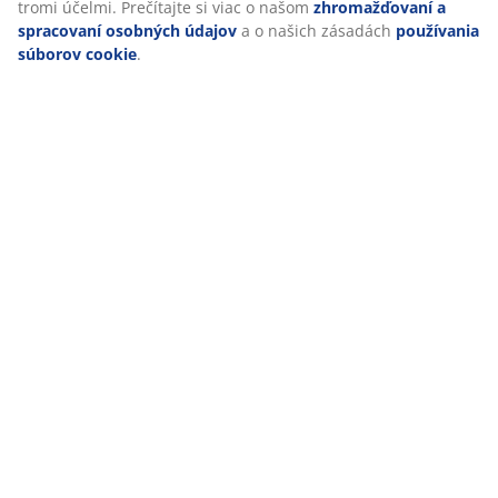
Špecifikácie
Hodnotenia
(
140
)
O značke
Doprava