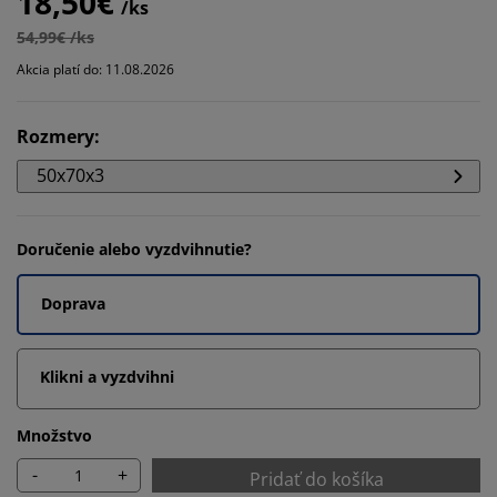
18,50€
/ks
54,99€ /ks
Akcia platí do: 11.08.2026
Rozmery
:
50x70x3
Doručenie alebo vyzdvihnutie?
Doprava
Klikni a vyzdvihni
Množstvo
-
+
Pridať do košíka