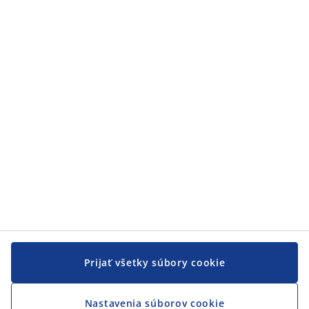
Zákaznícky servis
Zákaznícky servis
JYSK
JYSK
CENTRÁLA
Sledovať JYSK