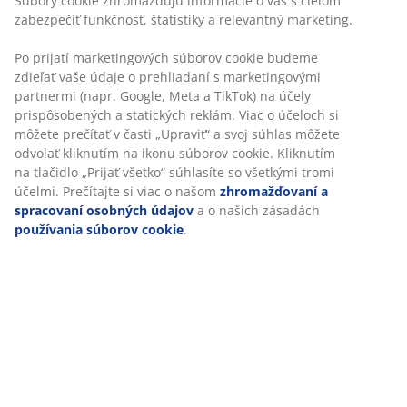
náplňou zo silikonizovaného polyesterového páperia
(100 % recyklované), 1045 g. Mäkké ľahké páperie si
udržuje svoj objem a po zatrasení sa vráti na správne
miesto. Jemný poťah zo 100 % bavlneného batistu. Prať
na 60 °C.
SKU: 4351104
Špecifikácie
Hodnotenia
(
695
)
Doprava