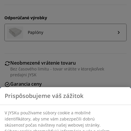
Odporúčané výrobky
Paplóny
Neobmezené vrátenie tovaru
Bez časového limitu - tovar vrátite v ktorejkoľvek
predajni JYSK
Garancia ceny
30-dňová garancia ceny na všetky výrobky
Flexibilné možnosti doručenia
Rýchle a jednoduché doručenie podľa vášho výberu
Vankúš z umelého vlákna 50x70 cm s unikátnou