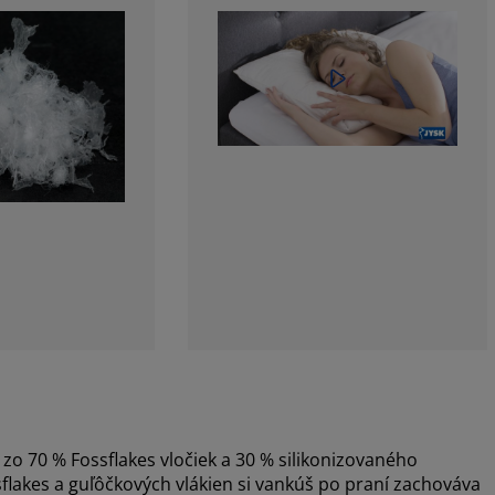
o 70 % Fossflakes vločiek a 30 % silikonizovaného
flakes a guľôčkových vlákien si vankúš po praní zachováva