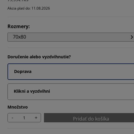
727%
Akcia platí do: 11.08.2026
7275%
Rozmery
:
0908%
70x80
Doručenie alebo vyzdvihnutie?
Doprava
Klikni a vyzdvihni
Množstvo
-
+
Pridať do košíka