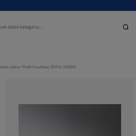
Hľad
elého vlákna 70x80 Fossflakes ROYAL NORDIC
62.21590909090
13.92045454545