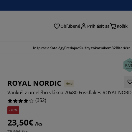
Obľúbené
Prihlásiť sa
Košík
ať
Inšpirácia
Katalógy
Predajne
Služby zákazníkom
B2B
Kariéra
ROYAL NORDIC
Gold
Vankúš z umelého vlákna 70x80 Fossflakes ROYAL NORD
(
352
)
-70%
909%
23,50€
/ks
4545%
79,99€ /ks