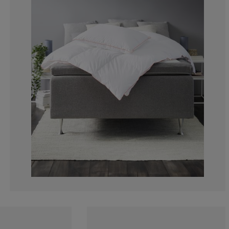
3.977272727272
7.102272727272
12.78409090909