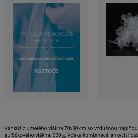
Vankúš z umelého vlákna 70x80 cm so vzdušnou náplňou z
guľôčkového vlákna, 900 g. Vďaka kombinácií ľahkých Foss