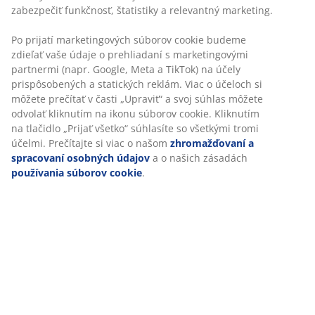
náplňou zo silikonizovaných špirálových dutých vlákien,
900 g. Mäkký poťah zo 100 % polyesterového
mikrovlákna. Prešívaný s dutým vláknom. Pranie na 60
°C.
SKU: 4334601
Špecifikácie
Hodnotenia
(
637
)
Doprava