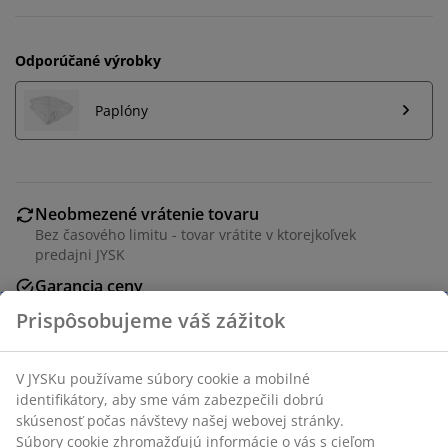
Odporúčané výrobky
Paplóny
Neobmezené vrátenie tovaru
Bez časového limitu - tovar vrátite v ktorejkoľvek
predajni JYSK
Garancia ceny
30-dňová garancia ceny na všetky výrobky
Flexibilné možnosti doručenia
Rýchle a jednoduché doručenie podľa vášho výberu
Vankúš z umelého vlákna 70x80 cm s ľahkou vzdušnou