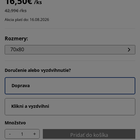
16,50€
/ks
42,99€ /ks
Akcia platí do: 16.08.2026
Rozmery
:
70x80
Doručenie alebo vyzdvihnutie?
Doprava
Klikni a vyzdvihni
Množstvo
-
+
Pridať do košíka