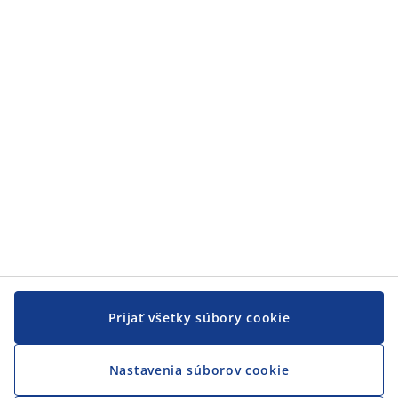
Zákaznícky servis
Zákaznícky servis
JYSK
JYSK
CENTRÁLA
Sledovať JYSK