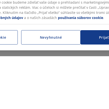
v cookie budeme zdieľať vaše údaje o prehliadaní s marketingovými
 statických reklám. Viac o účeloch si môžete prečítať v časti „Uprav
 Kliknutím na tlačidlo „Prijať všetko“ súhlasíte so všetkými tromi úč
obných údajov
a o našich zásadách
používania súborov cookie
.
okie
Nevyhnutné
Prija