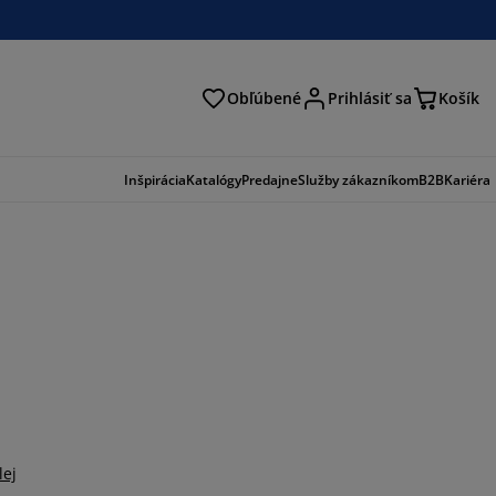
Obľúbené
Prihlásiť sa
Košík
ať
Inšpirácia
Katalógy
Predajne
Služby zákazníkom
B2B
Kariéra
lej