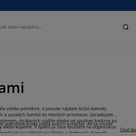
Hľad
ami
áte všetko potrebné. V ponuke nájdete širšie komody
ch a vysokých komôd do menších priestorov. Zariaďujete
stémom, do ktorých uložíte všetko od spodnej bielizne po
e jednotlivé kúsky podľa svojich predstáv. Ak sa chcete
alebo kúpeľne. V spálni ju zasa využijete na organizáciu
Čítať ďa
v predsieni na odkladanie kľúčov a drobností. Komoda