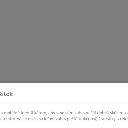
žitok
a mobilné identifikátory, aby sme vám zabezpečili dobrú skúsenos
ú informácie o vás s cieľom zabezpečiť funkčnosť, štatistiky a rel