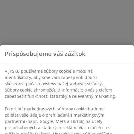
Prispôsobujeme váš zážitok
V JYSKu používame súbory cookie a mobilné
identifikátory, aby sme vám zabezpečili dobrú
skúsenosť počas návštevy našej webovej stránky.
Súbory cookie zhromažďujú informácie o vás s cieľom
zabezpečiť funkčnosť, štatistiky a relevantný marketing.
Po prijatí marketingových súborov cookie budeme
zdieľať vaše údaje o prehliadaní s marketingovými
partnermi (napr. Google, Meta a TikTok) na účely
prispôsobených a statických reklám. Viac o účeloch si
môžete prečítať v časti „Upraviť“ a svoj súhlas môžete