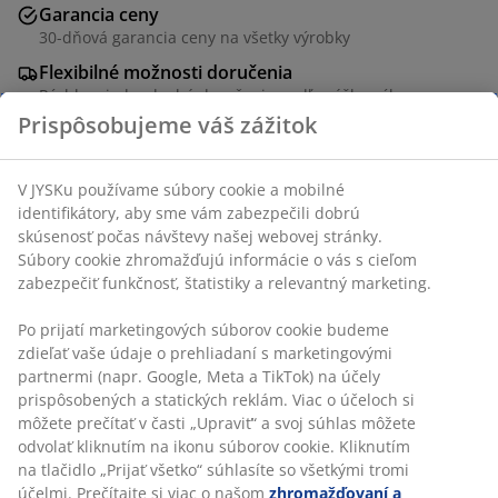
Garancia ceny
30-dňová garancia ceny na všetky výrobky
Flexibilné možnosti doručenia
Rýchle a jednoduché doručenie podľa vášho výberu
Prispôsobujeme váš zážitok
Kôš vyrobený z papiera, morskej trávy a ocele. S
V JYSKu používame súbory cookie a mobilné
identifikátory, aby sme vám zabezpečili dobrú
rukoväťami, ktoré uľahčujú premiestňovanie. Praktické
skúsenosť počas návštevy našej webovej stránky.
a štýlové riešenie pre ukladanie domácich predmetov.
Súbory cookie zhromažďujú informácie o vás s cieľom
Š29 x D39 x V15 cm
zabezpečiť funkčnosť, štatistiky a relevantný marketing.
SKU: 4912822
Po prijatí marketingových súborov cookie budeme
zdieľať vaše údaje o prehliadaní s marketingovými
partnermi (napr. Google, Meta a TikTok) na účely
prispôsobených a statických reklám. Viac o účeloch si
Špecifikácie
môžete prečítať v časti „Upraviť“ a svoj súhlas môžete
odvolať kliknutím na ikonu súborov cookie. Kliknutím
na tlačidlo „Prijať všetko“ súhlasíte so všetkými tromi
účelmi. Prečítajte si viac o našom
zhromažďovaní a