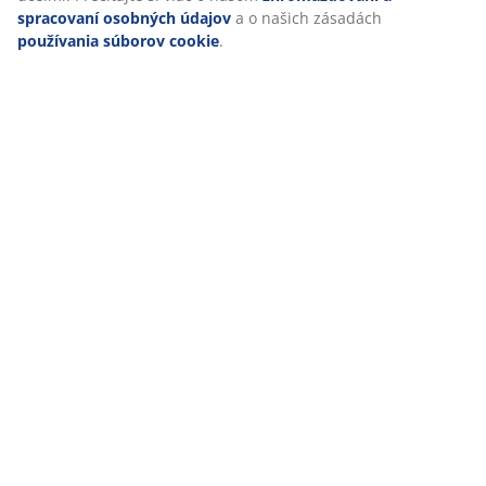
Hodnotenia
spracovaní osobných údajov
a o našich zásadách
používania súborov cookie
.
(
2
)
Doprava