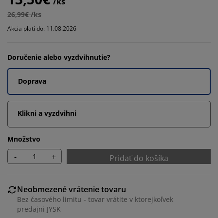
/ks
26,99€ /ks
Akcia platí do: 11.08.2026
Doručenie alebo vyzdvihnutie?
Doprava
Klikni a vyzdvihni
Množstvo
-
+
Pridať do košíka
Neobmezené vrátenie tovaru
Bez časového limitu - tovar vrátite v ktorejkoľvek
predajni JYSK