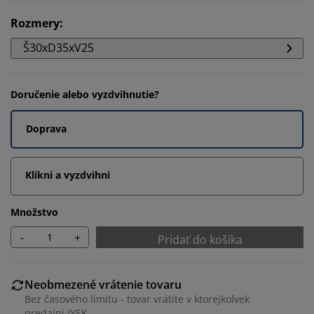
Rozmery
:
Š30xD35xV25
Doručenie alebo vyzdvihnutie?
Doprava
Klikni a vyzdvihni
Množstvo
-
+
Pridať do košíka
Neobmezené vrátenie tovaru
Bez časového limitu - tovar vrátite v ktorejkoľvek
predajni JYSK