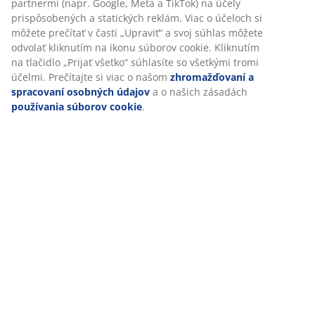
partnermi (napr. Google, Meta a TikTok) na účely
prispôsobených a statických reklám. Viac o účeloch si
môžete prečítať v časti „Upraviť“ a svoj súhlas môžete
Hodnotenia
odvolať kliknutím na ikonu súborov cookie. Kliknutím
(
55
)
na tlačidlo „Prijať všetko“ súhlasíte so všetkými tromi
účelmi. Prečítajte si viac o našom
zhromažďovaní a
spracovaní osobných údajov
a o našich zásadách
používania súborov cookie
.
Doprava