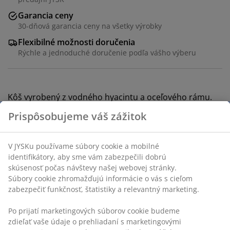
Garancia ceny
30-dňová garancia ceny na všetky výrobky
Flexibilné možnosti doručenia
Rýchle a jednoduché doručenie podľa vášho výberu
Kôš vyrobený z vodného hyacintu a oceľového rámu.
Jeho prírodná farba a tkaná textúra pridávajú domovu
Prispôsobujeme váš zážitok
prirodzený šarm. Ideálne na uloženie predmetov ako
hračky, knihy alebo toaletné potreby. Š30 x D35 x V25
cm
V JYSKu používame súbory cookie a mobilné
identifikátory, aby sme vám zabezpečili dobrú
skúsenosť počas návštevy našej webovej stránky.
SKU: 4912843
Súbory cookie zhromažďujú informácie o vás s cieľom
zabezpečiť funkčnosť, štatistiky a relevantný marketing.
Po prijatí marketingových súborov cookie budeme
Špecifikácie
zdieľať vaše údaje o prehliadaní s marketingovými