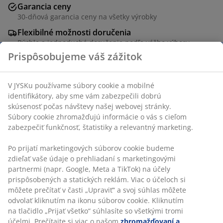
Garancia ceny
30-dňová garancia ceny na všetky výrobky
Flexibilné možnosti doručenia
Rýchle a jednoduché doručenie podľa vášho výberu
Kôš z pletenej morskej trávy s oceľovým rámom, ktorý
vydrží skúšku časom a má prirodzený vzhľad. S
rukoväťou, ktorá uľahčuje uchopenie koša a jeho
vytiahnutie z police. Tento kôš je praktický a
dekoratívny. Š25 x D29 x V20 cm
SKU: 4910010
Špecifikácie