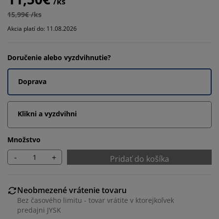
/ks
15,99€ /ks
Akcia platí do: 11.08.2026
Doručenie alebo vyzdvihnutie?
Doprava
Klikni a vyzdvihni
Množstvo
-
+
Pridať do košíka
Neobmezené vrátenie tovaru
Bez časového limitu - tovar vrátite v ktorejkoľvek
predajni JYSK