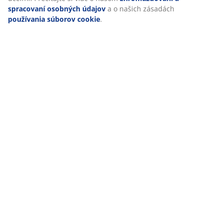
Hodnotenia
(
27
)
Doprava
Prispôsobujeme váš zážitok
V JYSKu používame súbory cookie a mobilné identifikátory, aby
zabezpečili dobrú skúsenosť počas návštevy našej webovej strá
cookie zhromažďujú informácie o vás s cieľom zabezpečiť funkčnos
relevantný marketing.
Po prijatí marketingových súborov cookie budeme zdieľať vaše ú
prehliadaní s marketingovými partnermi (napr. Google, Meta a T
prispôsobených a statických reklám. Viac o účeloch si môžete pre
„Upraviť“ a svoj súhlas môžete odvolať kliknutím na ikonu súboro
Kliknutím na tlačidlo „Prijať všetko“ súhlasíte so všetkými tromi 