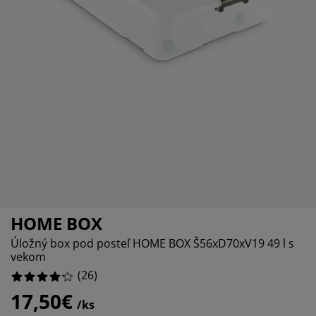
držba nábytku
%
onkajšie osvetlenie
lachty
osteľové rámy
svetlenie
%
emping
atníkové skrine
áľandy s úložným priestorom
omácnosť
%
ábytok do spálne
ošty
etská izba
%
etské matrace
ranie
etské postele
HOME BOX
Úložný box pod posteľ HOME BOX Š56xD70xV19 49 l s
vekom
(
26
)
17,50€
/ks