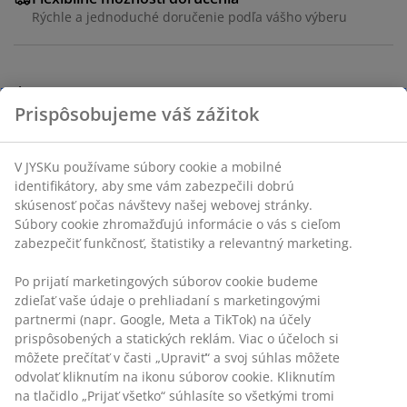
Rýchle a jednoduché doručenie podľa vášho výberu
Úložný box pod posteľ s vekom z priehľadného plastu,
Prispôsobujeme váš zážitok
ktorý umožňuje jednoduché prezeranie a prehľad o
obsahu. Vhodný ako úložné riešenie pod posteľou, kde
ho možno použiť na uloženie posteľnej bielizne,
V JYSKu používame súbory cookie a mobilné
hračiek alebo hobby potrieb. Kolieska umožňujú ľahké
identifikátory, aby sme vám zabezpečili dobrú
posúvanie pod posteľou. Spony držia veko na mieste.
skúsenosť počas návštevy našej webovej stránky.
Veko sa dá otvoriť do polovice, takže sa ľahko
Súbory cookie zhromažďujú informácie o vás s cieľom
dostanete k obsahu. Môže pojať 49 litrov. Š56 x D70 x
zabezpečiť funkčnosť, štatistiky a relevantný marketing.
V19 cm
Po prijatí marketingových súborov cookie budeme
zdieľať vaše údaje o prehliadaní s marketingovými
SKU: 4910006
partnermi (napr. Google, Meta a TikTok) na účely
prispôsobených a statických reklám. Viac o účeloch si
môžete prečítať v časti „Upraviť“ a svoj súhlas môžete
odvolať kliknutím na ikonu súborov cookie. Kliknutím
Špecifikácie
na tlačidlo „Prijať všetko“ súhlasíte so všetkými tromi