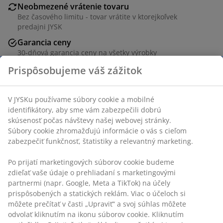
Neobmezené vrátenie tovaru
Bez časového limitu - tovar vrátite v ktorejkoľvek
predajni JYSK
Garancia ceny
30-dňová garancia ceny na všetky výrobky
Flexibilné možnosti doručenia
Prispôsobujeme váš zážitok
Rýchle a jednoduché doručenie podľa vášho výberu
V JYSKu používame súbory cookie a mobilné
identifikátory, aby sme vám zabezpečili dobrú
skúsenosť počas návštevy našej webovej stránky.
Čierna ručná pumpa navrhnutá pre rýchle a efektívne
Súbory cookie zhromažďujú informácie o vás s cieľom
nafukovanie. Pumpuje vzduch pri zdvihnutí a stlačení
zabezpečiť funkčnosť, štatistiky a relevantný marketing.
rukoväte. Pumpa má tiež funkciu vypúšťania vzduchu.
Ideálna na kempingové vybavenie, športové potreby
Po prijatí marketingových súborov cookie budeme
alebo nafukovací nábytok. Vďaka ľahkej konštrukcii je
zdieľať vaše údaje o prehliadaní s marketingovými
ľahko prenosná a manipulovateľná. Š20 x D12 x V38 cm
partnermi (napr. Google, Meta a TikTok) na účely
prispôsobených a statických reklám. Viac o účeloch si
SKU: 4725002
môžete prečítať v časti „Upraviť“ a svoj súhlas môžete
odvolať kliknutím na ikonu súborov cookie. Kliknutím