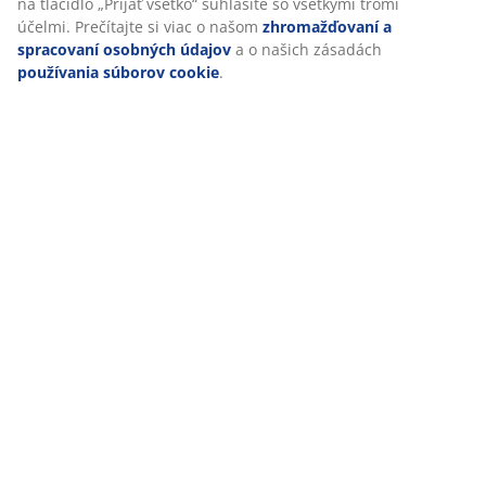
na tlačidlo „Prijať všetko“ súhlasíte so všetkými tromi
účelmi. Prečítajte si viac o našom
zhromažďovaní a
Špecifikácie
spracovaní osobných údajov
a o našich zásadách
používania súborov cookie
.
Hodnotenia
(
6
)
Doprava